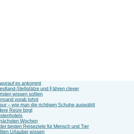
d worauf es ankommt
stland-Stellplätze und Fähren clever
sten wissen sollten
ersand vorab lohnt
our – wie man die richtigen Schuhe auswählt
ere Reize birgt
stenhotels
n nächsten Wochen
der besten Reiseziele für Mensch und Tier
llten Urlauber wissen