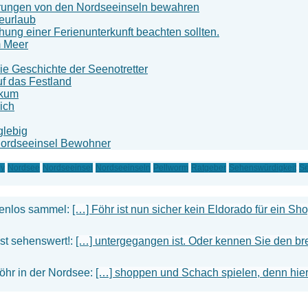
nerungen von den Nordseeinseln bewahren
eeurlaub
ung einer Ferienunterkunft beachten sollten.
m Meer
 Geschichte der Seenotretter
f das Festland
rkum
ich
glebig
Nordseeinsel Bewohner
ey
Nordsee
Nordseeinsel
Nordseeinseln
Pellworm
Ratgeber
Sehenswürdigkeit
Se
tenlos sammel:
[…] Föhr ist nun sicher kein Eldorado für ein S
ist sehenswert!:
[…] untergegangen ist. Oder kennen Sie den bre
Föhr in der Nordsee:
[…] shoppen und Schach spielen, denn hier 