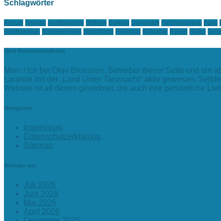
Schlagwörter
Amrum
Anreise
Ausflugsziele
Baltrum
Borkum
Dänemark
Familienurlaub
Fanö
Nordseeinsel
Nordseeinseln
Nordstrand
Pellworm
Ratgeber
Reiten
Romö
Sehe
Über Nordseeinseln.net
Moin ! Ich bin Olav Brunssen, Betreiber dieser Seite und ein 
Laramie mit der „Land Unter Tanznacht“ aktiv gewesen. Seitde
Website ist all denen gewidmet, die auch ihre persönliche L
Navigation
Impressum
Datenschutzerklärung
Sitemap
Beiträge aus
Juli 2026
Juni 2026
Mai 2026
April 2026
Dezember 2025