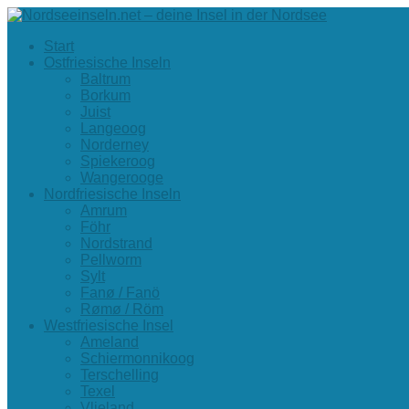
Start
Ostfriesische Inseln
Baltrum
Borkum
Juist
Langeoog
Norderney
Spiekeroog
Wangerooge
Nordfriesische Inseln
Amrum
Föhr
Nordstrand
Pellworm
Sylt
Fanø / Fanö
Rømø / Röm
Westfriesische Insel
Ameland
Schiermonnikoog
Terschelling
Texel
Vlieland