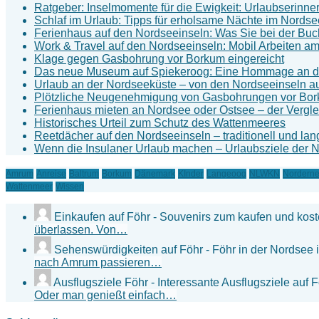
Ratgeber: Inselmomente für die Ewigkeit: Urlaubserin
Schlaf im Urlaub: Tipps für erholsame Nächte im Nords
Ferienhaus auf den Nordseeinseln: Was Sie bei der Buch
Work & Travel auf den Nordseeinseln: Mobil Arbeiten a
Klage gegen Gasbohrung vor Borkum eingereicht
Das neue Museum auf Spiekeroog: Eine Hommage an die
Urlaub an der Nordseeküste – von den Nordseeinseln au
Plötzliche Neugenehmigung von Gasbohrungen vor Bo
Ferienhaus mieten an Nordsee oder Ostsee – der Vergle
Historisches Urteil zum Schutz des Wattenmeeres
Reetdächer auf den Nordseeinseln – traditionell und lan
Wenn die Insulaner Urlaub machen – Urlaubsziele der 
Amrum
Anreise
Baltrum
Borkum
Dänemark
KInder
Langeoog
NLWKN
Nordern
Wattenmeer
Wissen
Einkaufen auf Föhr - Souvenirs zum kaufen und kos
überlassen. Von…
Sehenswürdigkeiten auf Föhr - Föhr in der Nordsee 
nach Amrum passieren…
Ausflugsziele Föhr - Interessante Ausflugsziele auf 
Oder man genießt einfach…