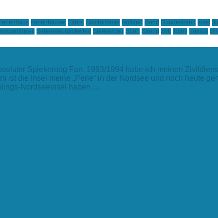
Ferienhaus
Ferienhäuser
Fähre
Gastronomie
Holland
Hund
Hundestrand
Insel
Ju
nswürdigkeit
Sehenswürdigkeiten
Spiekeroog
Sport
Strand
Sylt
Tipps
Trends
Ur
absoluter Spiekeroog Fan. 1993/1994 habe ich meinen Zivildiens
m ist die Insel meine „Perle“ in der Nordsee und noch heute g
ieblings-Nordseeinsel haben….