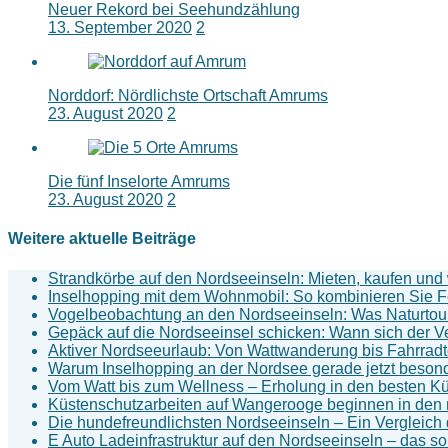
Neuer Rekord bei Seehundzählung
13. September 2020
2
Norddorf: Nördlichste Ortschaft Amrums
23. August 2020
2
Die fünf Inselorte Amrums
23. August 2020
2
Weitere aktuelle Beiträge
Strandkörbe auf den Nordseeinseln: Mieten, kaufen un
Inselhopping mit dem Wohnmobil: So kombinieren Sie Fe
Vogelbeobachtung an den Nordseeinseln: Was Naturtouri
Gepäck auf die Nordseeinsel schicken: Wann sich der V
Aktiver Nordseeurlaub: Von Wattwanderung bis Fahrradt
Warum Inselhopping an der Nordsee gerade jetzt besond
Vom Watt bis zum Wellness – Erholung in den besten Kü
Küstenschutzarbeiten auf Wangerooge beginnen in de
Die hundefreundlichsten Nordseeinseln – Ein Vergleich 
E Auto Ladeinfrastruktur auf den Nordseeinseln – das so