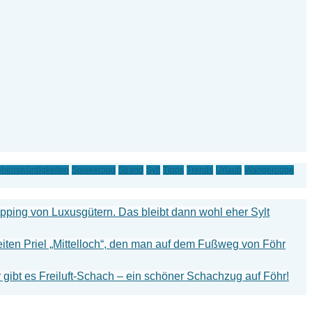
henswürdigkeiten
Spiekeroog
Strand
Sylt
Tipps
Trends
Urlaub
Wangerooge
hopping von Luxusgütern. Das bleibt dann wohl eher Sylt
iten Priel „Mittelloch“, den man auf dem Fußweg von Föhr
gibt es Freiluft-Schach – ein schöner Schachzug auf Föhr!