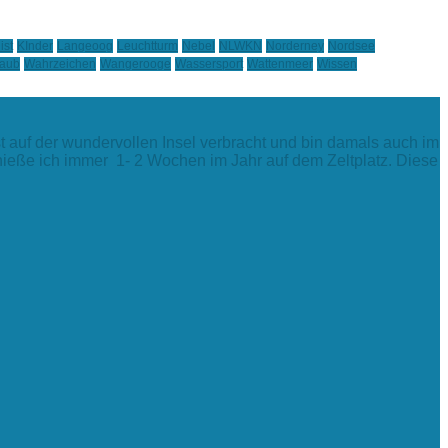
ist
KInder
Langeoog
Leuchtturm
Nebel
NLWKN
Norderney
Nordsee
laub
Wahrzeichen
Wangerooge
Wassersport
Wattenmeer
Wissen
t auf der wundervollen Insel verbracht und bin damals auch im
enieße ich immer 1- 2 Wochen im Jahr auf dem Zeltplatz. Diese