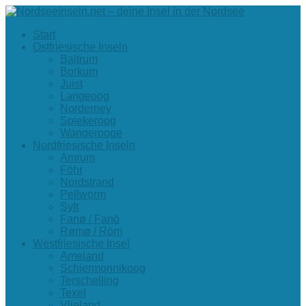
Start
Ostfriesische Inseln
Baltrum
Borkum
Juist
Langeoog
Norderney
Spiekeroog
Wangerooge
Nordfriesische Inseln
Amrum
Föhr
Nordstrand
Pellworm
Sylt
Fanø / Fanö
Rømø / Röm
Westfriesische Insel
Ameland
Schiermonnikoog
Terschelling
Texel
Vlieland