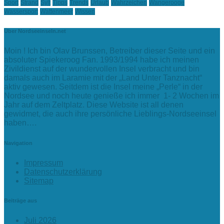
Sport
Strand
Sylt
Tipps
Trends
Urlaub
Wahrzeichen
Wangerooge
Wassersport
Wattenmeer
Wissen
Über Nordseeinseln.net
Moin ! Ich bin Olav Brunssen, Betreiber dieser Seite und ein
absoluter Spiekeroog Fan. 1993/1994 habe ich meinen
Zivildienst auf der wundervollen Insel verbracht und bin
damals auch im Laramie mit der „Land Unter Tanznacht“
aktiv gewesen. Seitdem ist die Insel meine „Perle“ in der
Nordsee und noch heute genieße ich immer 1- 2 Wochen im
Jahr auf dem Zeltplatz. Diese Website ist all denen
gewidmet, die auch ihre persönliche Lieblings-Nordseeinsel
haben….
Navigation
Impressum
Datenschutzerklärung
Sitemap
Beiträge aus
Juli 2026