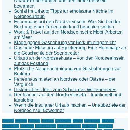
Urlaubserinnerungen von den Nordseeinseln
bewahren
Schlaf im Urlaub: Tipps für erholsame Nächte im
Nordseeurlaub
Ferienhaus auf den Nordseeinseln: Was Sie bei der
Buchung einer Ferienunterkunft beachten sollten.
Work & Travel auf den Nordseeinseln: Mobil Arbeiten
am Meer
Klage gegen Gasbohrung vor Borkum eingereicht
Das neue Museum auf Spiekeroog: Eine Hommage an
die Geschichte der Seenotretter
Urlaub an der Nordseeküste – von den Nordseeinseln
auf das Festland
Plötzliche Neugenehmigung von Gasbohrungen vor
Borkum
Ferienhaus mieten an Nordsee oder Ostsee – der
Vergleich
Historisches Urteil zum Schutz des Wattenmeeres
Reetdächer auf den Nordseeinseln – traditionell und
langlebig
Wenn die Insulaner Urlaub machen – Urlaubsziele der
Nordseeinsel Bewohner
Amrum
Anreise
Baltrum
Borkum
Dänemark
KInder
Langeoog
NLWKN
Norderney
Nordsee
Nordseeinsel
Nordseeinseln
Pellworm
Ratgeber