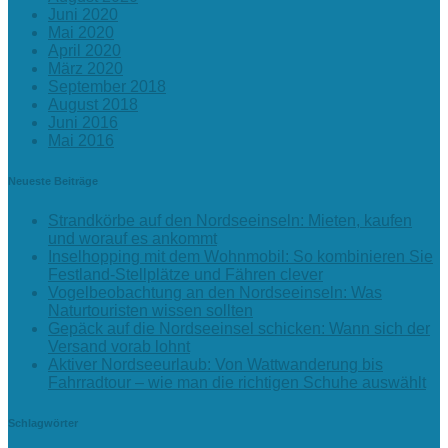
Juni 2020
Mai 2020
April 2020
März 2020
September 2018
August 2018
Juni 2016
Mai 2016
Neueste Beiträge
Strandkörbe auf den Nordseeinseln: Mieten, kaufen
und worauf es ankommt
Inselhopping mit dem Wohnmobil: So kombinieren Sie
Festland-Stellplätze und Fähren clever
Vogelbeobachtung an den Nordseeinseln: Was
Naturtouristen wissen sollten
Gepäck auf die Nordseeinsel schicken: Wann sich der
Versand vorab lohnt
Aktiver Nordseeurlaub: Von Wattwanderung bis
Fahrradtour – wie man die richtigen Schuhe auswählt
Schlagwörter