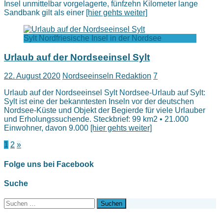
Insel unmittelbar vorgelagerte, fünfzehn Kilometer lange
Sandbank gilt als einer
[hier gehts weiter]
Sylt Nordfriesische Insel in der Nordsee
Urlaub auf der Nordseeinsel Sylt
22. August 2020
Nordseeinseln Redaktion
7
Urlaub auf der Nordseeinsel Sylt Nordsee-Urlaub auf Sylt:
Sylt ist eine der bekanntesten Inseln vor der deutschen
Nordsee-Küste und Objekt der Begierde für viele Urlauber
und Erholungssuchende. Steckbrief: 99 km2 • 21.000
Einwohner, davon 9.000
[hier gehts weiter]
Seitennummerierung
1
2
»
der
Folge uns bei Facebook
Beiträge
Suche
Suchen
nach: