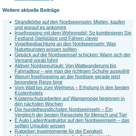
Weitere aktuelle Beiträge
Strandkörbe auf den Nordseeinseln: Mieten, kaufen
und worauf es ankommt
Inselhopping mit dem Wohnmobil: So kombinieren Sie
Festland-Stellplätze und Fähren clever
Vogelbeobachtung an den Nordseeinseln: Was
Naturtouristen wissen sollten
Gepäck auf die Nordseeinsel schicken: Wann sich der
Versand vorab lohnt
Aktiver Nordseeurlaub: Von Wattwanderung bis
Fahrradtour – wie man die richtigen Schuhe auswählt
Warum Inselhopping an der Nordsee gerade jetzt
besondere Reize birgt
Vom Watt bis zum Wellness – Erholung in den besten
Küstenhotels
Küstenschutzarbeiten auf Wangerooge beginnen in
den nächsten Wochen
Die hundefreundlichsten Nordseeinseln – Ein
Vergleich der besten Reiseziele für Mensch und Tier
E Auto Ladeinfrastruktur auf den Nordseeinseln – das
sollten Urlauber wissen
Ratgeber: Inselmomente für die Ewigkeit: