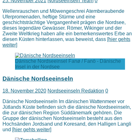
25. November 2021
Nordseeinseln Team
0
Wellenrauschen und Möwengeschrei Atemberaubende
Uferpromenaden, heftige Stürme und eine
geschichtsträchtige Vergangenheit prägen die Nordsee,
dieses legendäre Gewässer. Römer, Wikinger und der
Zweite Weltkrieg haben alle ein bemerkenswertes Erbe an
diesen Küsten hinterlassen, was beweist, dass
[hier gehts
weiter]
Dänische Nordseeinsel Fanø / Fanö - Dänische
Insel in der Nordsee
Dänische Nordseeinseln
18. November 2020
Nordseeinseln Redaktion
0
Dänische Nordseeinseln Im dänischen Wattenmeer vor
Jütlands Küste befinden sich die dänische Nordseeinseln,
die zur dänischen Region Süddänemark gehören. Die
Gruppe der dänischen Nordseeinseln besteht aus den
Hochsänden Jordsand und Koresand, den Halligen Langli
und
[hier gehts weiter]