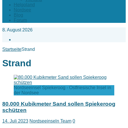
Helgoland
Nordsee
Blog
Forum
8. August 2026
Facebook
Startseite
Strand
Strand
Nordseeinsel Spiekeroog - Ostfriesische Insel in
der Nordsee
80.000 Kubikmeter Sand sollen Spiekeroog
schützen
14. Juli 2023
Nordseeinseln Team
0