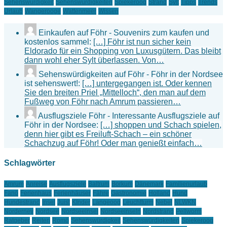
Sehenswürdigkeit
Sehenswürdigkeiten
Spiekeroog
Strand
Sylt
Tipps
Trends
Urlaub
Wangerooge
Wattenmeer
Wissen
Einkaufen auf Föhr - Souvenirs zum kaufen und
kostenlos sammel:
[…] Föhr ist nun sicher kein
Eldorado für ein Shopping von Luxusgütern. Das bleibt
dann wohl eher Sylt überlassen. Von…
Sehenswürdigkeiten auf Föhr - Föhr in der Nordsee
ist sehenswert!:
[…] untergegangen ist. Oder kennen
Sie den breiten Priel „Mittelloch“, den man auf dem
Fußweg von Föhr nach Amrum passieren…
Ausflugsziele Föhr - Interessante Ausflugsziele auf
Föhr in der Nordsee:
[…] shoppen und Schach spielen,
denn hier gibt es Freiluft-Schach – ein schöner
Schachzug auf Föhr! Oder man genießt einfach…
Schlagwörter
Amrum
Anreise
Ausflugsziele
Baltrum
Borkum
Dänemark
Familienurlaub
Fanö
Ferienhaus
Ferienhäuser
Fähre
Gastronomie
Holland
Hund
Hundestrand
Insel
Juist
KInder
Langeoog
Leuchtturm
Nebel
NLWKN
Norderney
Nordsee
Nordseeinsel
Nordseeinseln
Nordstrand
Pellworm
Ratgeber
Reiten
Romö
Sehenswürdigkeit
Sehenswürdigkeiten
Spiekeroog