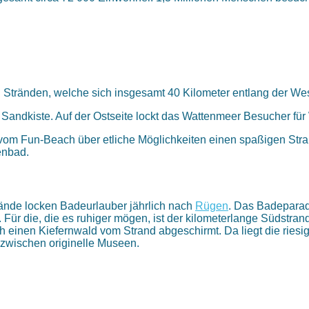
 Stränden, welche sich insgesamt 40 Kilometer entlang der Wes
n Sandkiste. Auf der Ostseite lockt das Wattenmeer Besucher f
om Fun-Beach über etliche Möglichkeiten einen spaßigen Strand
enbad.
ände locken Badeurlauber jährlich nach
Rügen
. Das Badeparadi
ür die, die es ruhiger mögen, ist der kilometerlange Südstrand
ch einen Kiefernwald vom Strand abgeschirmt. Da liegt die ries
nzwischen originelle Museen.