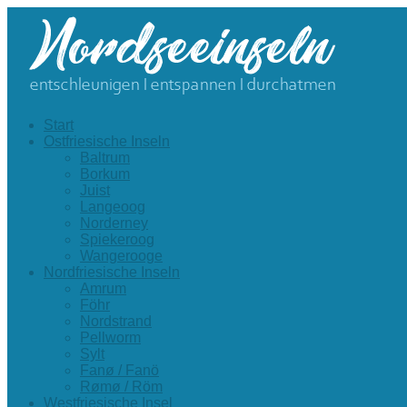
Start
Ostfriesische Inseln
Baltrum
Borkum
Juist
Langeoog
Norderney
Spiekeroog
Wangerooge
Nordfriesische Inseln
Amrum
Föhr
Nordstrand
Pellworm
Sylt
Fanø / Fanö
Rømø / Röm
Westfriesische Insel