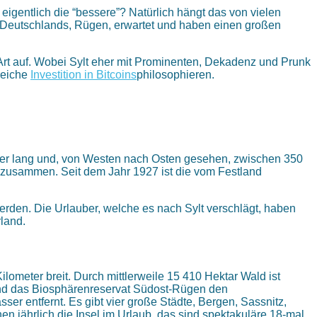
igentlich die “bessere”? Natürlich hängt das von vielen
l Deutschlands, Rügen, erwartet und haben einen großen
 Art auf. Wobei Sylt eher mit Prominenten, Dekadenz und Prunk
greiche
Investition in Bitcoins
philosophieren.
eter lang und, von Westen nach Osten gesehen, zwischen 350
h zusammen. Seit dem Jahr 1927 ist die vom Festland
erden. Die Urlauber, welche es nach Sylt verschlägt, haben
land.
ilometer breit. Durch mittlerweile 15 410 Hektar Wald ist
nd das Biosphärenreservat Südost-Rügen den
er entfernt. Es gibt vier große Städte, Bergen, Sassnitz,
 jährlich die Insel im Urlaub, das sind spektakuläre 18-mal