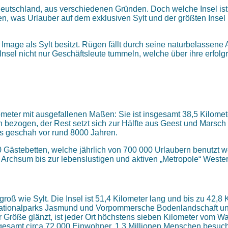
utschland, aus verschiedenen Gründen. Doch welche Insel ist e
n, was Urlauber auf dem exklusiven Sylt und der größten Inse
mage als Sylt besitzt. Rügen fällt durch seine naturbelassene
Insel nicht nur Geschäftsleute tummeln, welche über ihre erfol
ometer mit ausgefallenen Maßen: Sie ist insgesamt 38,5 Kilom
n bezogen, der Rest setzt sich zur Hälfte aus Geest und Marsc
s geschah vor rund 8000 Jahren.
 Gästebetten, welche jährlich von 700 000 Urlaubern benutzt w
 Archsum bis zur lebenslustigen und aktiven „Metropole“ Wester
oß wie Sylt. Die Insel ist 51,4 Kilometer lang und bis zu 42,8 K
 Nationalparks Jasmund und Vorpommersche Bodenlandschaft u
röße glänzt, ist jeder Ort höchstens sieben Kilometer vom Wass
esamt circa 72 000 Einwohner. 1,3 Millionen Menschen besuchen