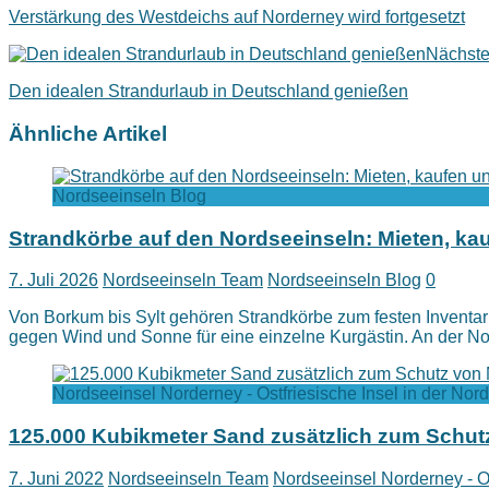
Verstärkung des Westdeichs auf Norderney wird fortgesetzt
Nächste
Den idealen Strandurlaub in Deutschland genießen
Ähnliche Artikel
Nordseeinseln Blog
Strandkörbe auf den Nordseeinseln: Mieten, k
7. Juli 2026
Nordseeinseln Team
Nordseeinseln Blog
0
Von Borkum bis Sylt gehören Strandkörbe zum festen Inventa
gegen Wind und Sonne für eine einzelne Kurgästin. An der N
Nordseeinsel Norderney - Ostfriesische Insel in der Nor
125.000 Kubikmeter Sand zusätzlich zum Schut
7. Juni 2022
Nordseeinseln Team
Nordseeinsel Norderney - Os