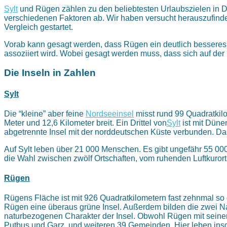
Sylt
und Rügen zählen zu den beliebtesten Urlaubszielen in De
verschiedenen Faktoren ab. Wir haben versucht herauszufinde
Vergleich gestartet.
Vorab kann gesagt werden, dass Rügen ein deutlich besseres I
assoziiert wird. Wobei gesagt werden muss, dass sich auf der 
Die Inseln in Zahlen
Sylt
Die “kleine” aber feine
Nordseeinsel
misst rund 99 Quadratkil
Meter und 12,6 Kilometer breit. Ein Drittel von
Sylt
ist mit Düne
abgetrennte Insel mit der norddeutschen Küste verbunden. Da
Auf Sylt leben über 21 000 Menschen. Es gibt ungefähr 55 000
die Wahl zwischen zwölf Ortschaften, vom ruhenden Luftkurort
Rügen
Rügens Fläche ist mit 926 Quadratkilometern fast zehnmal so gr
Rügen eine überaus grüne Insel. Außerdem bilden die zwei
naturbezogenen Charakter der Insel. Obwohl Rügen mit seiner G
Putbus und Garz, und weiteren 39 Gemeinden. Hier leben insg