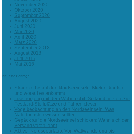
November 2020
Oktober 2020
September 2020
August 2020
Juni 2020
Mai 2020
April 2020
März 2020
September 2018
August 2018
Juni 2016
Mai 2016
Neueste Beiträge
Strandkörbe auf den Nordseeinseln: Mieten, kaufen
und worauf es ankommt
Inselhopping mit dem Wohnmobil: So kombinieren Sie
Festland-Stellplätze und Fähren clever
Vogelbeobachtung an den Nordseeinseln: Was
Naturtouristen wissen sollten
Gepäck auf die Nordseeinsel schicken: Wann sich der
Versand vorab lohnt
Aktiver Nordseeurlaub: Von Wattwanderung bis