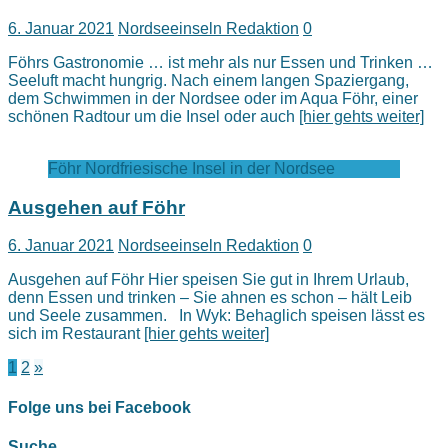
6. Januar 2021
Nordseeinseln Redaktion
0
Föhrs Gastronomie … ist mehr als nur Essen und Trinken …
Seeluft macht hungrig. Nach einem langen Spaziergang,
dem Schwimmen in der Nordsee oder im Aqua Föhr, einer
schönen Radtour um die Insel oder auch
[hier gehts weiter]
Föhr Nordfriesische Insel in der Nordsee
Ausgehen auf Föhr
6. Januar 2021
Nordseeinseln Redaktion
0
Ausgehen auf Föhr Hier speisen Sie gut in Ihrem Urlaub,
denn Essen und trinken – Sie ahnen es schon – hält Leib
und Seele zusammen. In Wyk: Behaglich speisen lässt es
sich im Restaurant
[hier gehts weiter]
Seitennummerierung
1
2
»
der
Folge uns bei Facebook
Beiträge
Suche