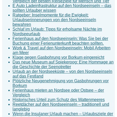
Vergleich der besten Reiseziele für Mensch und Tier
E Auto Ladeinfrastruktur auf den Nordseeinseln – das
sollten Urlauber wissen
Ratgeber: Inselmomente für die Ewigkeit:
Urlaubserinnerungen von den Nordseeinseln
bewahren
Schlaf im Urlaub: Tipps für erholsame Nächte im
Nordseeurlaub
Ferienhaus auf den Nordseeinseln: Was Sie bei der
Buchung einer Ferienunterkunft beachten sollten.
Work & Travel auf den Nordseeinseln: Mobil Arbeiten
am Meer
Klage gegen Gasbohrung vor Borkum eingereicht
Das neue Museum auf Spiekeroog: Eine Hommage an
die Geschichte der Seenotretter
Urlaub an der Nordseeküste – von den Nordseeinseln
auf das Festland
Plötzliche Neugenehmigung von Gasbohrungen vor
Borkum
Ferienhaus mieten an Nordsee oder Ostsee – der
Vergleich
Historisches Urteil zum Schutz des Wattenmeeres
Reetdächer auf den Nordseeinseln – traditionell und
langlebig
Wenn die Insulaner Urlaub machen – Urlaubsziele der