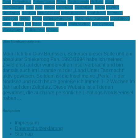
Fanö
Ferienhaus
Ferienhäuser
Fähre
Gastronomie
Holland
Hund
Hundestrand
Insel
Juist
KInder
Langeoog
Leuchtturm
Nebel
NLWKN
Norderney
Nordsee
Nordseeinsel
Nordseeinseln
Nordstrand
Pellworm
Ratgeber
Reiten
Romö
Sehenswürdigkeit
Sehenswürdigkeiten
Spiekeroog
Sport
Strand
Sylt
Tipps
Trends
Urlaub
Wahrzeichen
Wangerooge
Wassersport
Wattenmeer
Wissen
Über Nordseeinseln.net
Moin ! Ich bin Olav Brunssen, Betreiber dieser Seite und ein
absoluter Spiekeroog Fan. 1993/1994 habe ich meinen
Zivildienst auf der wundervollen Insel verbracht und bin
damals auch im Laramie mit der „Land Unter Tanznacht“
aktiv gewesen. Seitdem ist die Insel meine „Perle“ in der
Nordsee und noch heute genieße ich immer 1- 2 Wochen im
Jahr auf dem Zeltplatz. Diese Website ist all denen
gewidmet, die auch ihre persönliche Lieblings-Nordseeinsel
haben….
Navigation
Impressum
Datenschutzerklärung
Sitemap