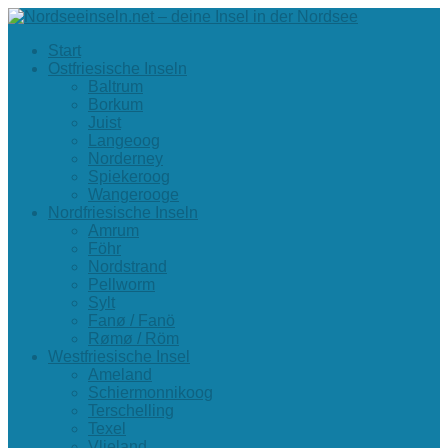
Start
Ostfriesische Inseln
Baltrum
Borkum
Juist
Langeoog
Norderney
Spiekeroog
Wangerooge
Nordfriesische Inseln
Amrum
Föhr
Nordstrand
Pellworm
Sylt
Fanø / Fanö
Rømø / Röm
Westfriesische Insel
Ameland
Schiermonnikoog
Terschelling
Texel
Vlieland