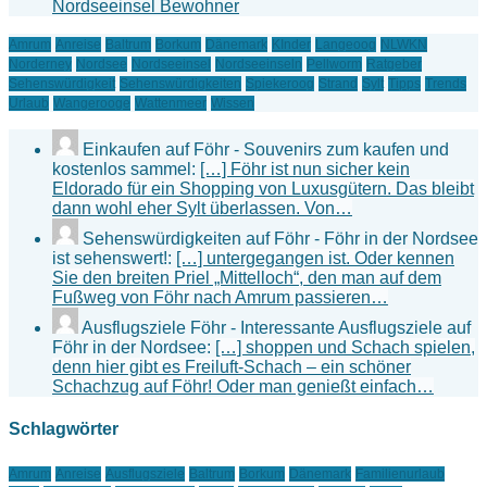
Nordseeinsel Bewohner
Amrum
Anreise
Baltrum
Borkum
Dänemark
KInder
Langeoog
NLWKN
Norderney
Nordsee
Nordseeinsel
Nordseeinseln
Pellworm
Ratgeber
Sehenswürdigkeit
Sehenswürdigkeiten
Spiekeroog
Strand
Sylt
Tipps
Trends
Urlaub
Wangerooge
Wattenmeer
Wissen
Einkaufen auf Föhr - Souvenirs zum kaufen und
kostenlos sammel:
[…] Föhr ist nun sicher kein
Eldorado für ein Shopping von Luxusgütern. Das bleibt
dann wohl eher Sylt überlassen. Von…
Sehenswürdigkeiten auf Föhr - Föhr in der Nordsee
ist sehenswert!:
[…] untergegangen ist. Oder kennen
Sie den breiten Priel „Mittelloch“, den man auf dem
Fußweg von Föhr nach Amrum passieren…
Ausflugsziele Föhr - Interessante Ausflugsziele auf
Föhr in der Nordsee:
[…] shoppen und Schach spielen,
denn hier gibt es Freiluft-Schach – ein schöner
Schachzug auf Föhr! Oder man genießt einfach…
Schlagwörter
Amrum
Anreise
Ausflugsziele
Baltrum
Borkum
Dänemark
Familienurlaub