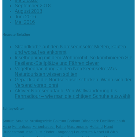
März 2020
September 2018
August 2018
Juni 2016
Mai 2016
Neueste Beiträge
Strandkörbe auf den Nordseeinseln: Mieten, kaufen
und worauf es ankommt
Inselhopping mit dem Wohnmobil: So kombinieren Sie
Festland-Stellplätze und Fähren clever
Vogelbeobachtung an den Nordseeinseln: Was
Naturtouristen wissen sollten
Gepäck auf die Nordseeinsel schicken: Wann sich der
Versand vorab lohnt
Aktiver Nordseeurlaub: Von Wattwanderung bis
Fahrradtour – wie man die richtigen Schuhe auswählt
Schlagwörter
Amrum
Anreise
Ausflugsziele
Baltrum
Borkum
Dänemark
Familienurlaub
Fanö
Ferienhaus
Ferienhäuser
Fähre
Gastronomie
Holland
Hund
Hundestrand
Insel
Juist
KInder
Langeoog
Leuchtturm
Nebel
NLWKN