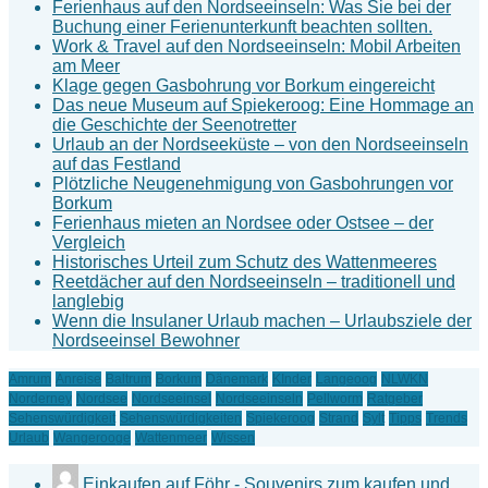
Ferienhaus auf den Nordseeinseln: Was Sie bei der
Buchung einer Ferienunterkunft beachten sollten.
Work & Travel auf den Nordseeinseln: Mobil Arbeiten
am Meer
Klage gegen Gasbohrung vor Borkum eingereicht
Das neue Museum auf Spiekeroog: Eine Hommage an
die Geschichte der Seenotretter
Urlaub an der Nordseeküste – von den Nordseeinseln
auf das Festland
Plötzliche Neugenehmigung von Gasbohrungen vor
Borkum
Ferienhaus mieten an Nordsee oder Ostsee – der
Vergleich
Historisches Urteil zum Schutz des Wattenmeeres
Reetdächer auf den Nordseeinseln – traditionell und
langlebig
Wenn die Insulaner Urlaub machen – Urlaubsziele der
Nordseeinsel Bewohner
Amrum
Anreise
Baltrum
Borkum
Dänemark
KInder
Langeoog
NLWKN
Norderney
Nordsee
Nordseeinsel
Nordseeinseln
Pellworm
Ratgeber
Sehenswürdigkeit
Sehenswürdigkeiten
Spiekeroog
Strand
Sylt
Tipps
Trends
Urlaub
Wangerooge
Wattenmeer
Wissen
Einkaufen auf Föhr - Souvenirs zum kaufen und