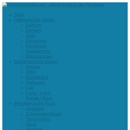
Start
Ostfriesische Inseln
Baltrum
Borkum
Juist
Langeoog
Norderney
Spiekeroog
Wangerooge
Nordfriesische Inseln
Amrum
Föhr
Nordstrand
Pellworm
Sylt
Fanø / Fanö
Rømø / Röm
Westfriesische Insel
Ameland
Schiermonnikoog
Terschelling
Texel
Vlieland