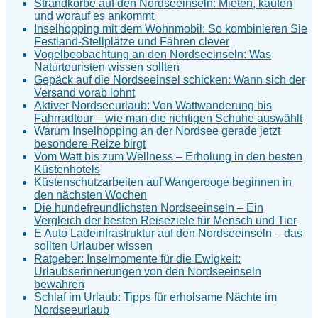
Strandkörbe auf den Nordseeinseln: Mieten, kaufen
und worauf es ankommt
Inselhopping mit dem Wohnmobil: So kombinieren Sie
Festland-Stellplätze und Fähren clever
Vogelbeobachtung an den Nordseeinseln: Was
Naturtouristen wissen sollten
Gepäck auf die Nordseeinsel schicken: Wann sich der
Versand vorab lohnt
Aktiver Nordseeurlaub: Von Wattwanderung bis
Fahrradtour – wie man die richtigen Schuhe auswählt
Warum Inselhopping an der Nordsee gerade jetzt
besondere Reize birgt
Vom Watt bis zum Wellness – Erholung in den besten
Küstenhotels
Küstenschutzarbeiten auf Wangerooge beginnen in
den nächsten Wochen
Die hundefreundlichsten Nordseeinseln – Ein
Vergleich der besten Reiseziele für Mensch und Tier
E Auto Ladeinfrastruktur auf den Nordseeinseln – das
sollten Urlauber wissen
Ratgeber: Inselmomente für die Ewigkeit:
Urlaubserinnerungen von den Nordseeinseln
bewahren
Schlaf im Urlaub: Tipps für erholsame Nächte im
Nordseeurlaub