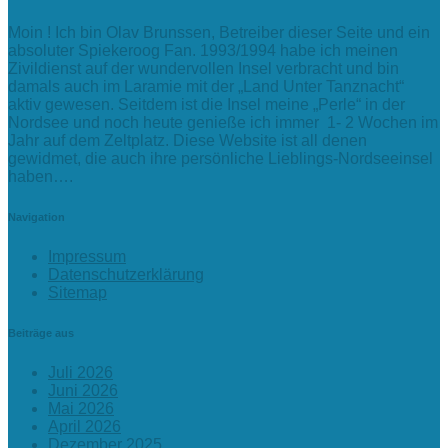
Moin ! Ich bin Olav Brunssen, Betreiber dieser Seite und ein
absoluter Spiekeroog Fan. 1993/1994 habe ich meinen
Zivildienst auf der wundervollen Insel verbracht und bin
damals auch im Laramie mit der „Land Unter Tanznacht“
aktiv gewesen. Seitdem ist die Insel meine „Perle“ in der
Nordsee und noch heute genieße ich immer 1- 2 Wochen im
Jahr auf dem Zeltplatz. Diese Website ist all denen
gewidmet, die auch ihre persönliche Lieblings-Nordseeinsel
haben….
Navigation
Impressum
Datenschutzerklärung
Sitemap
Beiträge aus
Juli 2026
Juni 2026
Mai 2026
April 2026
Dezember 2025