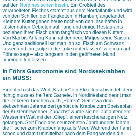
auf den
Nordfriesischen Inseln
. Ein Großteil des
verarbeiteten Fisches stammt aus dem Nordatlantik und wird
von den Schiffen der Fangketten in Hamburg angelandet.
Kleinere Kutter gehen heute noch von den Inselhäfen in
küstennahen Gebieten auf Fang und einige Restaurants
beziehen ihren Fisch dann fangfrisch von diesen Kuttern.
Von Mai bis Anfang Kuni hat der neue
Matjes
seine Saison.
Und ganz traditionell isst man ihn so: Fisch am Schwanz
fassen und ihn „sutje in die Luke runterlassen“, wie man auf
Föhr so sagt – also langsam in den geöffneten Mund
hineingleiten lassen.
In Föhrs Gastronomie sind Nordseekrabben
ein MUSS:
Eigentlich ist das Wort „Krabbe“ ein Etikettenschwindel, denn
richtig muss es heißen: Garnele. In Nordfriesland nennt man
die leckeren Tierchen auch „Porren“. Seit etwa dem
siebzehnten Jahrhundert gehört die Krabbe zum Speiseplan
der Küstenbewohner. Zunächst wurde sie bei auflaufendem
Wasser im Watt mit der „Gliep“, einem kescherartigen Netz,
gefangen. Seit Ende des neunzehnten Jahrhunderts fahren
die Fischer zum Krabbenfang aufs Meer. Während der Fahrt
schon und damit unmittelbar nach dem Fang werden die