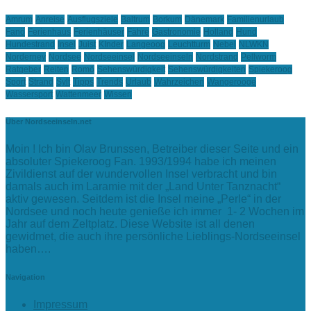
Amrum
Anreise
Ausflugsziele
Baltrum
Borkum
Dänemark
Familienurlaub
Fanö
Ferienhaus
Ferienhäuser
Fähre
Gastronomie
Holland
Hund
Hundestrand
Insel
Juist
KInder
Langeoog
Leuchtturm
Nebel
NLWKN
Norderney
Nordsee
Nordseeinsel
Nordseeinseln
Nordstrand
Pellworm
Ratgeber
Reiten
Romö
Sehenswürdigkeit
Sehenswürdigkeiten
Spiekeroog
Sport
Strand
Sylt
Tipps
Trends
Urlaub
Wahrzeichen
Wangerooge
Wassersport
Wattenmeer
Wissen
Über Nordseeinseln.net
Moin ! Ich bin Olav Brunssen, Betreiber dieser Seite und ein
absoluter Spiekeroog Fan. 1993/1994 habe ich meinen
Zivildienst auf der wundervollen Insel verbracht und bin
damals auch im Laramie mit der „Land Unter Tanznacht“
aktiv gewesen. Seitdem ist die Insel meine „Perle“ in der
Nordsee und noch heute genieße ich immer 1- 2 Wochen im
Jahr auf dem Zeltplatz. Diese Website ist all denen
gewidmet, die auch ihre persönliche Lieblings-Nordseeinsel
haben….
Navigation
Impressum