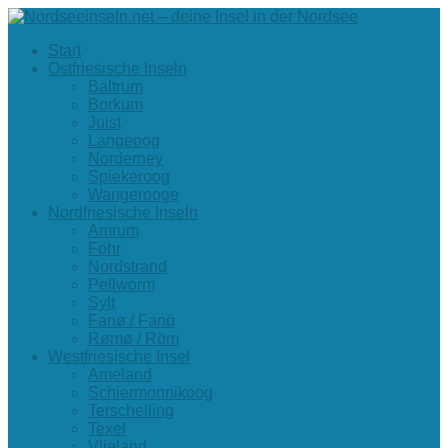
Start
Ostfriesische Inseln
Baltrum
Borkum
Juist
Langeoog
Norderney
Spiekeroog
Wangerooge
Nordfriesische Inseln
Amrum
Föhr
Nordstrand
Pellworm
Sylt
Fanø / Fanö
Rømø / Röm
Westfriesische Insel
Ameland
Schiermonnikoog
Terschelling
Texel
Vlieland