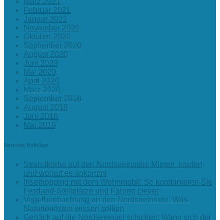
März 2021
Februar 2021
Januar 2021
November 2020
Oktober 2020
September 2020
August 2020
Juni 2020
Mai 2020
April 2020
März 2020
September 2018
August 2018
Juni 2016
Mai 2016
Neueste Beiträge
Strandkörbe auf den Nordseeinseln: Mieten, kaufen
und worauf es ankommt
Inselhopping mit dem Wohnmobil: So kombinieren Sie
Festland-Stellplätze und Fähren clever
Vogelbeobachtung an den Nordseeinseln: Was
Naturtouristen wissen sollten
Gepäck auf die Nordseeinsel schicken: Wann sich der