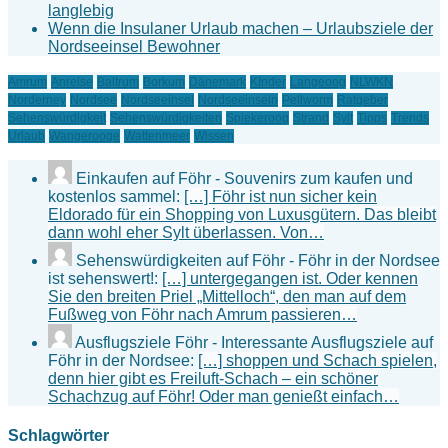
langlebig
Wenn die Insulaner Urlaub machen – Urlaubsziele der
Nordseeinsel Bewohner
Amrum
Anreise
Baltrum
Borkum
Dänemark
KInder
Langeoog
NLWKN
Norderney
Nordsee
Nordseeinsel
Nordseeinseln
Pellworm
Ratgeber
Sehenswürdigkeit
Sehenswürdigkeiten
Spiekeroog
Strand
Sylt
Tipps
Trends
Urlaub
Wangerooge
Wattenmeer
Wissen
Einkaufen auf Föhr - Souvenirs zum kaufen und
kostenlos sammel:
[…] Föhr ist nun sicher kein
Eldorado für ein Shopping von Luxusgütern. Das bleibt
dann wohl eher Sylt überlassen. Von…
Sehenswürdigkeiten auf Föhr - Föhr in der Nordsee
ist sehenswert!:
[…] untergegangen ist. Oder kennen
Sie den breiten Priel „Mittelloch“, den man auf dem
Fußweg von Föhr nach Amrum passieren…
Ausflugsziele Föhr - Interessante Ausflugsziele auf
Föhr in der Nordsee:
[…] shoppen und Schach spielen,
denn hier gibt es Freiluft-Schach – ein schöner
Schachzug auf Föhr! Oder man genießt einfach…
Schlagwörter