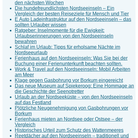
den nächsten Wochen
Die hundefreundlichsten Nordseeinseln – Ein
Vergleich der besten Reiseziele für Mensch und Tier
E Auto Ladeinfrastruktur auf den Nordseeinseln – das
sollten Urlauber wissen
Ratgeber: Inselmomente für die Ewigkeit:
Urlaubserinnerungen von den Nordseeinseln
bewahren
Schlaf im Urlaub: Tipps für erholsame Nächte im
Nordseeurlaub
Ferienhaus auf den Nordseeinseln: Was Sie bei der
Buchung einer Ferienunterkunft beachten sollten.
Work & Travel auf den Nordseeinseln: Mobil Arbeiten
am Meer
Klage gegen Gasbohrung vor Borkum eingereicht
Das neue Museum auf Spiekeroog: Eine Hommage an
die Geschichte der Seenotretter
Urlaub an der Nordseeküste – von den Nordseeinseln
auf das Festland
Plötzliche Neugenehmigung von Gasbohrungen vor
Borkum
Ferienhaus mieten an Nordsee oder Ostsee – der
Vergleich
Historisches Urteil zum Schutz des Wattenmeeres
Reetdächer auf den Nordseeinseln – traditionell und