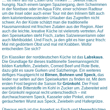
… ist mehr als nur Essen und Trinken … Seeluft macht
hungrig. Nach einem langen Spaziergang, dem Schwimmen
in der Nordsee oder im Aqua Föhr, einer schönen Radtour
um die Insel oder auch einer Tour mit den Inlinern fällt auch
dem kalorienbewusstesten Urlauber das Zugreifen nicht
schwer. An der Küste schätzt man die traditionelle
Hausmannskost mit frischen Zutaten aus der Region. Aber
auch die leichte, kreative Küche ist vielerorts vertreten. Auf
den Speisekarten steht Fisch, zartes Salzwiesenlamm oder
auch Mehlbüddel. Und Fisch, ja den gibt es hier ganz frisch:
Mal mit gedörrtem Obst und mal mit Krabben. Wofür
entscheiden Sie sich?
Ein Klassiker der norddeutschen Küche ist das
Labskaus
.
Die Grundlage für dieses traditionelle Seemannsgericht
bilden Kartoffeln, Zwiebeln, Corned Beef und Rote Bete,
dazu gibt es saure Gurken und Salzheringe. Ein weiteres
deftiges Hauptgericht ist
Birnen, Bohnen und Speck,
das
leider nur selten auf den Speisekarten zu finden ist. Mit dem
ersten Frost beginnt die Saison für
Grünkohl
. Der Frost
wandelt die Bitterstoffe im Kohl in Zucker um. Zubereitet wird
der Grünkohl regional recht unterschiedlich – mit
durchwachsenem Speck, Kasseler oder Pinkel, einer
geräucherten Wurst aus Speck, Zwiebeln und Hafergrütze.
Überaus reich ist das Angebot an Fisch und Meeresfrüchten