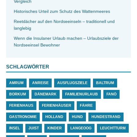
Vergleich
Historisches Urteil zum Schutz des Wattenmeeres
Reetdächer auf den Nordseeinseln – traditionell und
langlebig
Wenn die Insulaner Urlaub machen – Urlaubsziele der
Nordseeinsel Bewohner
SCHLAGWÖRTER
AMRUM
ANREISE
AUSFLUGSZIELE
BALTRUM
BORKUM
DÄNEMARK
FAMILIENURLAUB
FANÖ
FERIENHAUS
FERIENHÄUSER
FÄHRE
GASTRONOMIE
HOLLAND
HUND
HUNDESTRAND
INSEL
JUIST
KINDER
LANGEOOG
LEUCHTTURM