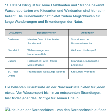
St. Peter-Ording ist für seine Pfahlbauten und Strände bekannt.
Wassersportarten wie Kitesurfen und Windsurfen sind hier sehr
beliebt. Die Dünenlandschaft bietet zudem Möglichkeiten für
lange Wanderungen und Erkundungen der Natur.
Urlaubsort
Besonderheiten
Aktivitäten
Cuxhaven
Maritime Geschichte, breiter
Strandbesuche,
Sandstrand
Museumsbesuche
Norddeich
Wellnessangebote,
Wellness, Kinderspaß
kinderfreundlich
Büsum
Historischer Hafen, frische
Strandtage, kulinarische
Meeresfrüchte
Erlebnisse
St. Peter-
Pfahlbauten, weitläufige Strände
Kitesurfen, Wandern
Ording
Die beliebten Urlaubsorte an der Nordseeküste bieten für jeden
etwas. Von Wassersport bis hin zu entspannten Strandtagen,
hier findet jeder das Richtige für seinen Urlaub.