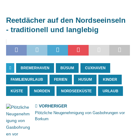
Reetdächer auf den Nordseeinseln
- traditionell und langlebig
BREMERHAVEN
BÜSUM
CUXHAVEN
FAMILIENURLAUB
FERIEN
HUSUM
KINDER
KÜSTE
NORDEN
NORDSEEKÜSTE
URLAUB
VORHERIGER
Plötzliche Neugenehmigung von Gasbohrungen vor
Borkum