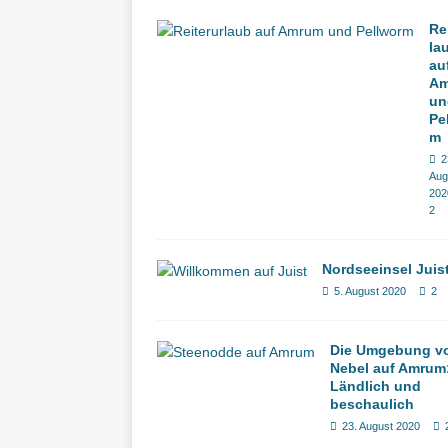
Re
la
au
A
un
Pe
m
2
Aug
202
2
Nordseeinsel Juis
5. August 2020
2
Die Umgebung v
Nebel auf Amrum
Ländlich und
beschaulich
23. August 2020