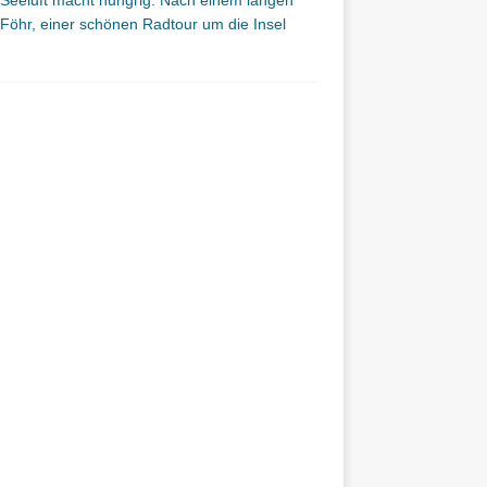
Seeluft macht hungrig. Nach einem langen
öhr, einer schönen Radtour um die Insel