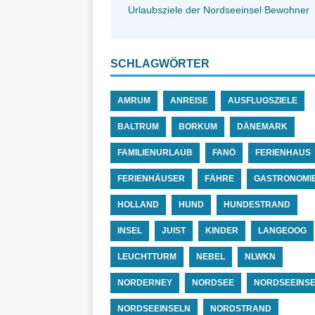
Urlaubsziele der Nordseeinsel Bewohner
SCHLAGWÖRTER
AMRUM
ANREISE
AUSFLUGSZIELE
BALTRUM
BORKUM
DÄNEMARK
FAMILIENURLAUB
FANÖ
FERIENHAUS
FERIENHÄUSER
FÄHRE
GASTRONOMI
HOLLAND
HUND
HUNDESTRAND
INSEL
JUIST
KINDER
LANGEOOG
LEUCHTTURM
NEBEL
NLWKN
NORDERNEY
NORDSEE
NORDSEEINS
NORDSEEINSELN
NORDSTRAND