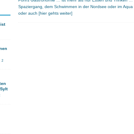
Föhrs Gastronomie … ist mehr als nur Essen und Trinken … 
Spaziergang, dem Schwimmen in der Nordsee oder im Aqua F
oder auch
[hier gehts weiter]
ist
onen
2
ten
Sylt
2