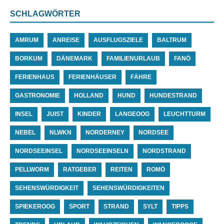
SCHLAGWÖRTER
AMRUM
ANREISE
AUSFLUGSZIELE
BALTRUM
BORKUM
DÄNEMARK
FAMILIENURLAUB
FANÖ
FERIENHAUS
FERIENHÄUSER
FÄHRE
GASTRONOMIE
HOLLAND
HUND
HUNDESTRAND
INSEL
JUIST
KINDER
LANGEOOG
LEUCHTTURM
NEBEL
NLWKN
NORDERNEY
NORDSEE
NORDSEEINSEL
NORDSEEINSELN
NORDSTRAND
PELLWORM
RATGEBER
REITEN
ROMÖ
SEHENSWÜRDIGKEIT
SEHENSWÜRDIGKEITEN
SPIEKEROOG
SPORT
STRAND
SYLT
TIPPS