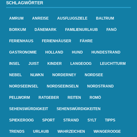
SCHLAGWÖRTER
AMRUM
ANREISE
AUSFLUGSZIELE
BALTRUM
BORKUM
DÄNEMARK
FAMILIENURLAUB
FANÖ
FERIENHAUS
FERIENHÄUSER
FÄHRE
GASTRONOMIE
HOLLAND
HUND
HUNDESTRAND
INSEL
JUIST
KINDER
LANGEOOG
LEUCHTTURM
NEBEL
NLWKN
NORDERNEY
NORDSEE
NORDSEEINSEL
NORDSEEINSELN
NORDSTRAND
PELLWORM
RATGEBER
REITEN
ROMÖ
SEHENSWÜRDIGKEIT
SEHENSWÜRDIGKEITEN
SPIEKEROOG
SPORT
STRAND
SYLT
TIPPS
TRENDS
URLAUB
WAHRZEICHEN
WANGEROOGE