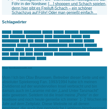
Föhr in der Nordsee:
[…] shoppen und Schach spielen,
denn hier gibt es Freiluft-Schach – ein schöner
Schachzug auf Föhr! Oder man genießt einfach…
Schlagwörter
Amrum
Anreise
Ausflugsziele
Baltrum
Borkum
Dänemark
Familienurlaub
Fanö
Ferienhaus
Ferienhäuser
Fähre
Gastronomie
Holland
Hund
Hundestrand
Insel
Juist
KInder
Langeoog
Leuchtturm
Nebel
NLWKN
Norderney
Nordsee
Nordseeinsel
Nordseeinseln
Nordstrand
Pellworm
Ratgeber
Reiten
Romö
Sehenswürdigkeit
Sehenswürdigkeiten
Spiekeroog
Sport
Strand
Sylt
Tipps
Trends
Urlaub
Wahrzeichen
Wangerooge
Wassersport
Wattenmeer
Wissen
Über Nordseeinseln.net
Moin ! Ich bin Olav Brunssen, Betreiber dieser Seite und ein
absoluter Spiekeroog Fan. 1993/1994 habe ich meinen
Zivildienst auf der wundervollen Insel verbracht und bin
damals auch im Laramie mit der „Land Unter Tanznacht“
aktiv gewesen. Seitdem ist die Insel meine „Perle“ in der
Nordsee und noch heute genieße ich immer 1- 2 Wochen im
Jahr auf dem Zeltplatz. Diese Website ist all denen
gewidmet, die auch ihre persönliche Lieblings-Nordseeinsel