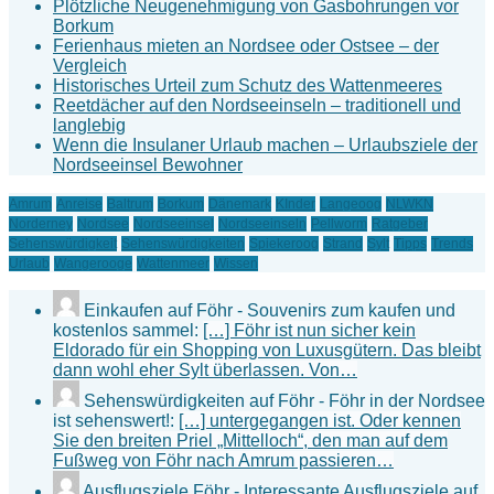
Plötzliche Neugenehmigung von Gasbohrungen vor
Borkum
Ferienhaus mieten an Nordsee oder Ostsee – der
Vergleich
Historisches Urteil zum Schutz des Wattenmeeres
Reetdächer auf den Nordseeinseln – traditionell und
langlebig
Wenn die Insulaner Urlaub machen – Urlaubsziele der
Nordseeinsel Bewohner
Amrum
Anreise
Baltrum
Borkum
Dänemark
KInder
Langeoog
NLWKN
Norderney
Nordsee
Nordseeinsel
Nordseeinseln
Pellworm
Ratgeber
Sehenswürdigkeit
Sehenswürdigkeiten
Spiekeroog
Strand
Sylt
Tipps
Trends
Urlaub
Wangerooge
Wattenmeer
Wissen
Einkaufen auf Föhr - Souvenirs zum kaufen und
kostenlos sammel:
[…] Föhr ist nun sicher kein
Eldorado für ein Shopping von Luxusgütern. Das bleibt
dann wohl eher Sylt überlassen. Von…
Sehenswürdigkeiten auf Föhr - Föhr in der Nordsee
ist sehenswert!:
[…] untergegangen ist. Oder kennen
Sie den breiten Priel „Mittelloch“, den man auf dem
Fußweg von Föhr nach Amrum passieren…
Ausflugsziele Föhr - Interessante Ausflugsziele auf