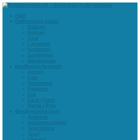
Start
Ostfriesische Inseln
Baltrum
Borkum
Juist
Langeoog
Norderney
Spiekeroog
Wangerooge
Nordfriesische Inseln
Amrum
Föhr
Nordstrand
Pellworm
Sylt
Fanø / Fanö
Rømø / Röm
Westfriesische Insel
Ameland
Schiermonnikoog
Terschelling
Texel
Vlieland