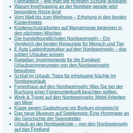
Fahrradtour – wie man die richtigen Schuhe auswählt
Warum Inselhopping an der Nordsee gerade jetzt
besondere Reize birgt
Vom Watt bis zum Wellness – Erholung in den besten
Küstenhotels
Küstenschutzarbeiten auf Wangerooge beginnen in
den nächsten Wochen
Die hundefreundlichsten Nordseeinseln – Ein
Vergleich der besten Reiseziele für Mensch und Tier
E Auto Ladeinfrastruktur auf den Nordseeinseln – das
sollten Urlauber wissen
Ratgeber: Inselmomente für die Ewigkeit:
Urlaubserinnerungen von den Nordseeinseln
bewahren
Schlaf im Urlaub: Tipps für erholsame Nächte im
Nordseeurlaub
Ferienhaus auf den Nordseeinseln: Was Sie bei der
Buchung einer Ferienunterkunft beachten sollten.
Work & Travel auf den Nordseeinseln: Mobil Arbeiten
am Meer
Klage gegen Gasbohrung vor Borkum eingereicht
Das neue Museum auf Spiekeroog: Eine Hommage an
die Geschichte der Seenotretter
Urlaub an der Nordseeküste – von den Nordseeinseln
auf das Festland