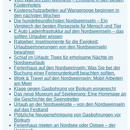
Küstenhotels
Küstenschutzarbeiten auf Wangerooge beginnen in
den nächsten Wochen
Die hundefreundlichsten Nordseeinseln – Ein
Vergleich der besten Reiseziele für Mensch und Tier
E Auto Ladeinfrastruktur auf den Nordseeinseln – das
sollten Urlauber wissen
Ratgeber: Inselmomente für die Ewigkeit:
Urlaubserinnerungen von den Nordseeinseln
bewahren
Schlaf im Urlaub: Tipps für erholsame Nächte im
Nordseeurlaub
Ferienhaus auf den Nordseeinseln: Was Sie bei der
Buchung einer Ferienunterkunft beachten sollten.
Work & Travel auf den Nordseeinseln: Mobil Arbeiten
am Meer
Klage gegen Gasbohrung vor Borkum eingereicht
Das neue Museum auf Spiekeroog: Eine Hommage an
die Geschichte der Seenotretter
Urlaub an der Nordseeküste – von den Nordseeinseln
auf das Festland
Plötzliche Neugenehmigung von Gasbohrungen vor
Borkum
Ferienhaus mieten an Nordsee oder Ostsee – der