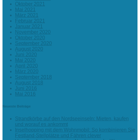
Oktober 2021
Mai 2021
März 2021
Februar 2021
Januar 2021
November 2020
Oktober 2020
September 2020
August 2020
Juni 2020
Mai 2020
April 2020
März 2020
September 2018
August 2018
Juni 2016
Mai 2016
Neueste Beiträge
Strandkörbe auf den Nordseeinseln: Mieten, kaufen
und worauf es ankommt
Inselhopping mit dem Wohnmobil: So kombinieren Sie
Festland-Stellplätze und Fähren clever