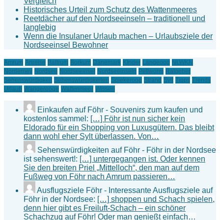
Vergleich
Historisches Urteil zum Schutz des Wattenmeeres
Reetdächer auf den Nordseeinseln – traditionell und
langlebig
Wenn die Insulaner Urlaub machen – Urlaubsziele der
Nordseeinsel Bewohner
Amrum
Anreise
Baltrum
Borkum
Dänemark
KInder
Langeoog
NLWKN
Norderney
Nordsee
Nordseeinsel
Nordseeinseln
Pellworm
Ratgeber
Sehenswürdigkeit
Sehenswürdigkeiten
Spiekeroog
Strand
Sylt
Tipps
Trends
Urlaub
Wangerooge
Wattenmeer
Wissen
Einkaufen auf Föhr - Souvenirs zum kaufen und
kostenlos sammel:
[…] Föhr ist nun sicher kein
Eldorado für ein Shopping von Luxusgütern. Das bleibt
dann wohl eher Sylt überlassen. Von…
Sehenswürdigkeiten auf Föhr - Föhr in der Nordsee
ist sehenswert!:
[…] untergegangen ist. Oder kennen
Sie den breiten Priel „Mittelloch“, den man auf dem
Fußweg von Föhr nach Amrum passieren…
Ausflugsziele Föhr - Interessante Ausflugsziele auf
Föhr in der Nordsee:
[…] shoppen und Schach spielen,
denn hier gibt es Freiluft-Schach – ein schöner
Schachzug auf Föhr! Oder man genießt einfach…