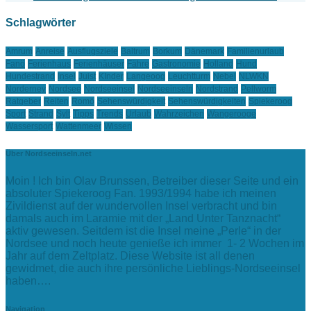
Schlagwörter
Amrum
Anreise
Ausflugsziele
Baltrum
Borkum
Dänemark
Familienurlaub
Fanö
Ferienhaus
Ferienhäuser
Fähre
Gastronomie
Holland
Hund
Hundestrand
Insel
Juist
KInder
Langeoog
Leuchtturm
Nebel
NLWKN
Norderney
Nordsee
Nordseeinsel
Nordseeinseln
Nordstrand
Pellworm
Ratgeber
Reiten
Romö
Sehenswürdigkeit
Sehenswürdigkeiten
Spiekeroog
Sport
Strand
Sylt
Tipps
Trends
Urlaub
Wahrzeichen
Wangerooge
Wassersport
Wattenmeer
Wissen
Über Nordseeinseln.net
Moin ! Ich bin Olav Brunssen, Betreiber dieser Seite und ein
absoluter Spiekeroog Fan. 1993/1994 habe ich meinen
Zivildienst auf der wundervollen Insel verbracht und bin
damals auch im Laramie mit der „Land Unter Tanznacht“
aktiv gewesen. Seitdem ist die Insel meine „Perle“ in der
Nordsee und noch heute genieße ich immer 1- 2 Wochen im
Jahr auf dem Zeltplatz. Diese Website ist all denen
gewidmet, die auch ihre persönliche Lieblings-Nordseeinsel
haben….
Navigation