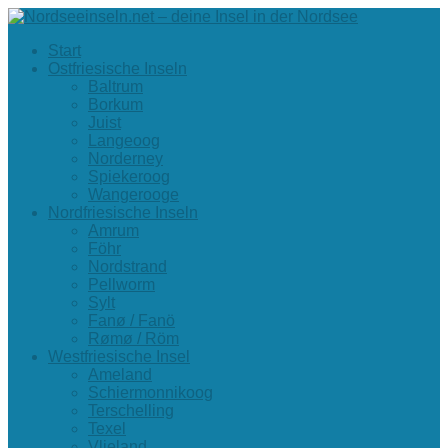
Start
Ostfriesische Inseln
Baltrum
Borkum
Juist
Langeoog
Norderney
Spiekeroog
Wangerooge
Nordfriesische Inseln
Amrum
Föhr
Nordstrand
Pellworm
Sylt
Fanø / Fanö
Rømø / Röm
Westfriesische Insel
Ameland
Schiermonnikoog
Terschelling
Texel
Vlieland