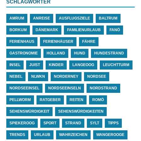
SCHLAGWÖRTER
AMRUM
ANREISE
AUSFLUGSZIELE
BALTRUM
BORKUM
DÄNEMARK
FAMILIENURLAUB
FANÖ
FERIENHAUS
FERIENHÄUSER
FÄHRE
GASTRONOMIE
HOLLAND
HUND
HUNDESTRAND
INSEL
JUIST
KINDER
LANGEOOG
LEUCHTTURM
NEBEL
NLWKN
NORDERNEY
NORDSEE
NORDSEEINSEL
NORDSEEINSELN
NORDSTRAND
PELLWORM
RATGEBER
REITEN
ROMÖ
SEHENSWÜRDIGKEIT
SEHENSWÜRDIGKEITEN
SPIEKEROOG
SPORT
STRAND
SYLT
TIPPS
TRENDS
URLAUB
WAHRZEICHEN
WANGEROOGE