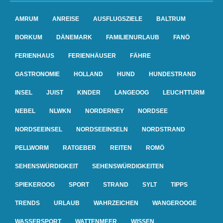
AMRUM
ANREISE
AUSFLUGSZIELE
BALTRUM
BORKUM
DÄNEMARK
FAMILIENURLAUB
FANÖ
FERIENHAUS
FERIENHÄUSER
FÄHRE
GASTRONOMIE
HOLLAND
HUND
HUNDESTRAND
INSEL
JUIST
KINDER
LANGEOOG
LEUCHTTURM
NEBEL
NLWKN
NORDERNEY
NORDSEE
NORDSEEINSEL
NORDSEEINSELN
NORDSTRAND
PELLWORM
RATGEBER
REITEN
ROMÖ
SEHENSWÜRDIGKEIT
SEHENSWÜRDIGKEITEN
SPIEKEROOG
SPORT
STRAND
SYLT
TIPPS
TRENDS
URLAUB
WAHRZEICHEN
WANGEROOGE
WASSERSPORT
WATTENMEER
WISSEN