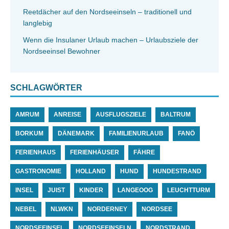
Reetdächer auf den Nordseeinseln – traditionell und
langlebig
Wenn die Insulaner Urlaub machen – Urlaubsziele der
Nordseeinsel Bewohner
SCHLAGWÖRTER
AMRUM
ANREISE
AUSFLUGSZIELE
BALTRUM
BORKUM
DÄNEMARK
FAMILIENURLAUB
FANÖ
FERIENHAUS
FERIENHÄUSER
FÄHRE
GASTRONOMIE
HOLLAND
HUND
HUNDESTRAND
INSEL
JUIST
KINDER
LANGEOOG
LEUCHTTURM
NEBEL
NLWKN
NORDERNEY
NORDSEE
NORDSEEINSEL
NORDSEEINSELN
NORDSTRAND