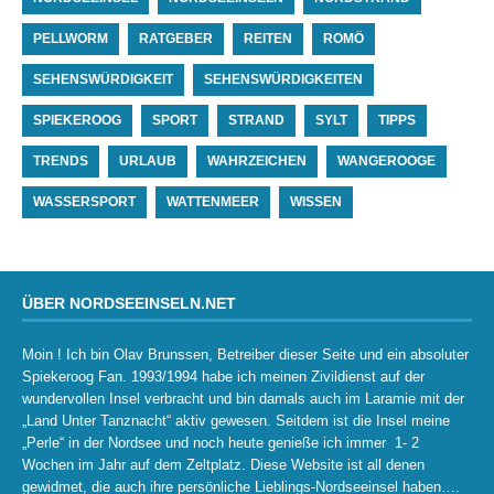
PELLWORM
RATGEBER
REITEN
ROMÖ
SEHENSWÜRDIGKEIT
SEHENSWÜRDIGKEITEN
SPIEKEROOG
SPORT
STRAND
SYLT
TIPPS
TRENDS
URLAUB
WAHRZEICHEN
WANGEROOGE
WASSERSPORT
WATTENMEER
WISSEN
ÜBER NORDSEEINSELN.NET
Moin ! Ich bin Olav Brunssen, Betreiber dieser Seite und ein absoluter
Spiekeroog Fan. 1993/1994 habe ich meinen Zivildienst auf der
wundervollen Insel verbracht und bin damals auch im Laramie mit der
„Land Unter Tanznacht“ aktiv gewesen. Seitdem ist die Insel meine
„Perle“ in der Nordsee und noch heute genieße ich immer 1- 2
Wochen im Jahr auf dem Zeltplatz. Diese Website ist all denen
gewidmet, die auch ihre persönliche Lieblings-Nordseeinsel haben….