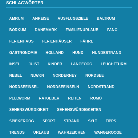
SCHLAGWÖRTER
AMRUM
ANREISE
AUSFLUGSZIELE
BALTRUM
BORKUM
DÄNEMARK
FAMILIENURLAUB
FANÖ
FERIENHAUS
FERIENHÄUSER
FÄHRE
GASTRONOMIE
HOLLAND
HUND
HUNDESTRAND
INSEL
JUIST
KINDER
LANGEOOG
LEUCHTTURM
NEBEL
NLWKN
NORDERNEY
NORDSEE
NORDSEEINSEL
NORDSEEINSELN
NORDSTRAND
PELLWORM
RATGEBER
REITEN
ROMÖ
SEHENSWÜRDIGKEIT
SEHENSWÜRDIGKEITEN
SPIEKEROOG
SPORT
STRAND
SYLT
TIPPS
TRENDS
URLAUB
WAHRZEICHEN
WANGEROOGE