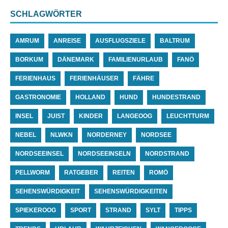
SCHLAGWÖRTER
AMRUM
ANREISE
AUSFLUGSZIELE
BALTRUM
BORKUM
DÄNEMARK
FAMILIENURLAUB
FANÖ
FERIENHAUS
FERIENHÄUSER
FÄHRE
GASTRONOMIE
HOLLAND
HUND
HUNDESTRAND
INSEL
JUIST
KINDER
LANGEOOG
LEUCHTTURM
NEBEL
NLWKN
NORDERNEY
NORDSEE
NORDSEEINSEL
NORDSEEINSELN
NORDSTRAND
PELLWORM
RATGEBER
REITEN
ROMÖ
SEHENSWÜRDIGKEIT
SEHENSWÜRDIGKEITEN
SPIEKEROOG
SPORT
STRAND
SYLT
TIPPS