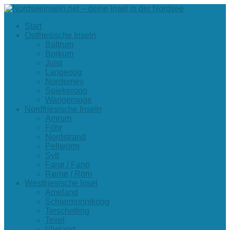
Start
Ostfriesische Inseln
Baltrum
Borkum
Juist
Langeoog
Norderney
Spiekeroog
Wangerooge
Nordfriesische Inseln
Amrum
Föhr
Nordstrand
Pellworm
Sylt
Fanø / Fanö
Rømø / Röm
Westfriesische Insel
Ameland
Schiermonnikoog
Terschelling
Texel
Vlieland