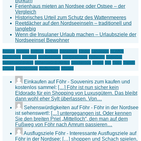
Borkum
Ferienhaus mieten an Nordsee oder Ostsee – der
Vergleich
Historisches Urteil zum Schutz des Wattenmeeres
Reetdächer auf den Nordseeinseln – traditionell und
langlebig
Wenn die Insulaner Urlaub machen – Urlaubsziele der
Nordseeinsel Bewohner
Amrum
Anreise
Baltrum
Borkum
Dänemark
KInder
Langeoog
NLWKN
Norderney
Nordsee
Nordseeinsel
Nordseeinseln
Pellworm
Ratgeber
Sehenswürdigkeit
Sehenswürdigkeiten
Spiekeroog
Strand
Sylt
Tipps
Trends
Urlaub
Wangerooge
Wattenmeer
Wissen
Einkaufen auf Föhr - Souvenirs zum kaufen und
kostenlos sammel:
[…] Föhr ist nun sicher kein
Eldorado für ein Shopping von Luxusgütern. Das bleibt
dann wohl eher Sylt überlassen. Von…
Sehenswürdigkeiten auf Föhr - Föhr in der Nordsee
ist sehenswert!:
[…] untergegangen ist. Oder kennen
Sie den breiten Priel „Mittelloch“, den man auf dem
Fußweg von Föhr nach Amrum passieren…
Ausflugsziele Föhr - Interessante Ausflugsziele auf
Föhr in der Nordsee:
[…] shoppen und Schach spielen,