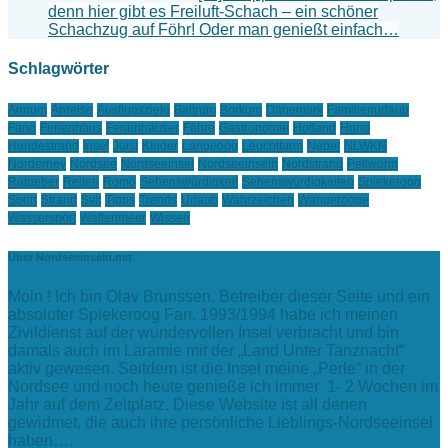
denn hier gibt es Freiluft-Schach – ein schöner
Schachzug auf Föhr! Oder man genießt einfach…
Schlagwörter
Amrum
Anreise
Ausflugsziele
Baltrum
Borkum
Dänemark
Familienurlaub
Fanö
Ferienhaus
Ferienhäuser
Fähre
Gastronomie
Holland
Hund
Hundestrand
Insel
Juist
KInder
Langeoog
Leuchtturm
Nebel
NLWKN
Norderney
Nordsee
Nordseeinsel
Nordseeinseln
Nordstrand
Pellworm
Ratgeber
Reiten
Romö
Sehenswürdigkeit
Sehenswürdigkeiten
Spiekeroog
Sport
Strand
Sylt
Tipps
Trends
Urlaub
Wahrzeichen
Wangerooge
Wassersport
Wattenmeer
Wissen
Über Nordseeinseln.net
Moin ! Ich bin Olav Brunssen, Betreiber dieser Seite und ein
absoluter Spiekeroog Fan. 1993/1994 habe ich meinen
Zivildienst auf der wundervollen Insel verbracht und bin
damals auch im Laramie mit der „Land Unter Tanznacht“
aktiv gewesen. Seitdem ist die Insel meine „Perle“ in der
Nordsee und noch heute genieße ich immer 1- 2 Wochen im
Jahr auf dem Zeltplatz. Diese Website ist all denen
gewidmet, die auch ihre persönliche Lieblings-Nordseeinsel
haben….