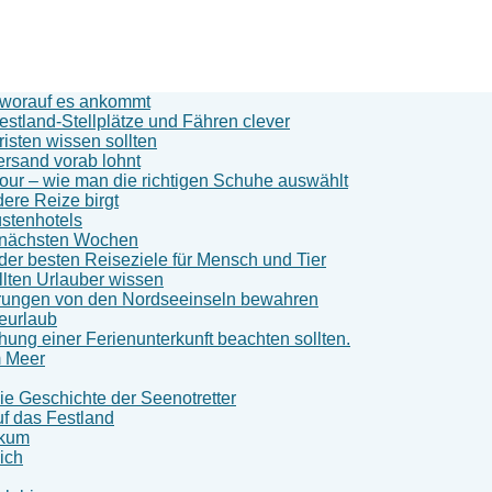
d worauf es ankommt
stland-Stellplätze und Fähren clever
sten wissen sollten
ersand vorab lohnt
our – wie man die richtigen Schuhe auswählt
ere Reize birgt
stenhotels
n nächsten Wochen
der besten Reiseziele für Mensch und Tier
llten Urlauber wissen
nerungen von den Nordseeinseln bewahren
eeurlaub
ung einer Ferienunterkunft beachten sollten.
m Meer
 Geschichte der Seenotretter
f das Festland
rkum
ich