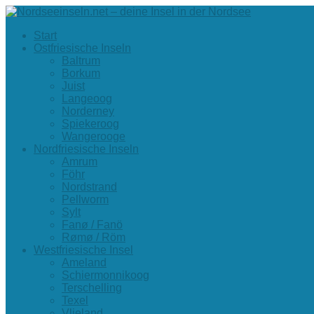
Start
Ostfriesische Inseln
Baltrum
Borkum
Juist
Langeoog
Norderney
Spiekeroog
Wangerooge
Nordfriesische Inseln
Amrum
Föhr
Nordstrand
Pellworm
Sylt
Fanø / Fanö
Rømø / Röm
Westfriesische Insel
Ameland
Schiermonnikoog
Terschelling
Texel
Vlieland