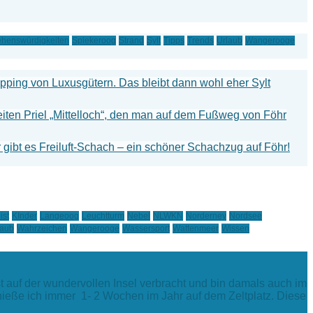
henswürdigkeiten
Spiekeroog
Strand
Sylt
Tipps
Trends
Urlaub
Wangerooge
hopping von Luxusgütern. Das bleibt dann wohl eher Sylt
iten Priel „Mittelloch“, den man auf dem Fußweg von Föhr
gibt es Freiluft-Schach – ein schöner Schachzug auf Föhr!
ist
KInder
Langeoog
Leuchtturm
Nebel
NLWKN
Norderney
Nordsee
laub
Wahrzeichen
Wangerooge
Wassersport
Wattenmeer
Wissen
t auf der wundervollen Insel verbracht und bin damals auch im
enieße ich immer 1- 2 Wochen im Jahr auf dem Zeltplatz. Diese