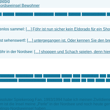
glebig
Nordseeinsel Bewohner
ey
Nordsee
Nordseeinsel
Nordseeinseln
Pellworm
Ratgeber
Sehenswürdigkeit
Se
tenlos sammel:
[…] Föhr ist nun sicher kein Eldorado für ein S
ist sehenswert!:
[…] untergegangen ist. Oder kennen Sie den bre
Föhr in der Nordsee:
[…] shoppen und Schach spielen, denn hier 
Ferienhaus
Ferienhäuser
Fähre
Gastronomie
Holland
Hund
Hundestrand
Insel
Ju
nswürdigkeit
Sehenswürdigkeiten
Spiekeroog
Sport
Strand
Sylt
Tipps
Trends
Ur
absoluter Spiekeroog Fan. 1993/1994 habe ich meinen Zivildiens
m ist die Insel meine „Perle“ in der Nordsee und noch heute g
ieblings-Nordseeinsel haben….