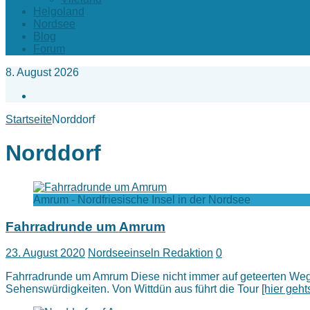
Helgoland
Nordsee
Blog
Forum
8. August 2026
Facebook
Startseite
Norddorf
Norddorf
Amrum - Nordfriesische Insel in der Nordsee
Fahrradrunde um Amrum
23. August 2020
Nordseeinseln Redaktion
0
Fahrradrunde um Amrum Diese nicht immer auf geteerten Wegen 
Sehenswürdigkeiten. Von Wittdün aus führt die Tour
[hier geht