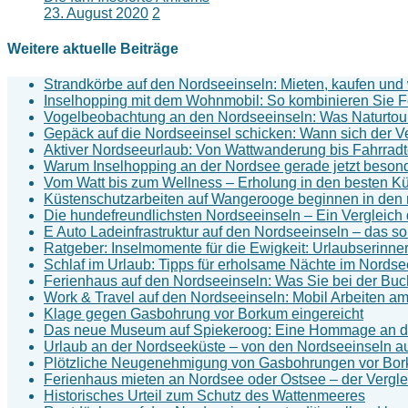
23. August 2020
2
Weitere aktuelle Beiträge
Strandkörbe auf den Nordseeinseln: Mieten, kaufen un
Inselhopping mit dem Wohnmobil: So kombinieren Sie Fe
Vogelbeobachtung an den Nordseeinseln: Was Naturtouri
Gepäck auf die Nordseeinsel schicken: Wann sich der V
Aktiver Nordseeurlaub: Von Wattwanderung bis Fahrradt
Warum Inselhopping an der Nordsee gerade jetzt besond
Vom Watt bis zum Wellness – Erholung in den besten Kü
Küstenschutzarbeiten auf Wangerooge beginnen in de
Die hundefreundlichsten Nordseeinseln – Ein Vergleich 
E Auto Ladeinfrastruktur auf den Nordseeinseln – das so
Ratgeber: Inselmomente für die Ewigkeit: Urlaubserin
Schlaf im Urlaub: Tipps für erholsame Nächte im Nords
Ferienhaus auf den Nordseeinseln: Was Sie bei der Buch
Work & Travel auf den Nordseeinseln: Mobil Arbeiten a
Klage gegen Gasbohrung vor Borkum eingereicht
Das neue Museum auf Spiekeroog: Eine Hommage an die
Urlaub an der Nordseeküste – von den Nordseeinseln au
Plötzliche Neugenehmigung von Gasbohrungen vor Bo
Ferienhaus mieten an Nordsee oder Ostsee – der Vergle
Historisches Urteil zum Schutz des Wattenmeeres