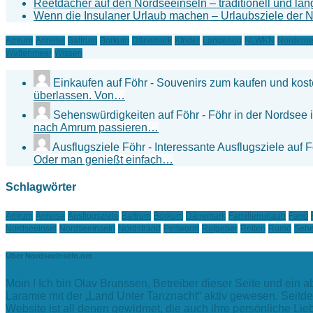
Reetdächer auf den Nordseeinseln – traditionell und lan
Wenn die Insulaner Urlaub machen – Urlaubsziele der 
Amrum
Anreise
Baltrum
Borkum
Dänemark
KInder
Langeoog
NLWKN
Nordern
Wattenmeer
Wissen
Einkaufen auf Föhr - Souvenirs zum kaufen und kos
überlassen. Von…
Sehenswürdigkeiten auf Föhr - Föhr in der Nordsee 
nach Amrum passieren…
Ausflugsziele Föhr - Interessante Ausflugsziele auf 
Oder man genießt einfach…
Schlagwörter
Amrum
Anreise
Ausflugsziele
Baltrum
Borkum
Dänemark
Familienurlaub
Fanö
Nordseeinsel
Nordseeinseln
Nordstrand
Pellworm
Ratgeber
Reiten
Romö
Sehe
Über Nordseeinseln.net
Moin ! Ich bin Olav Brunssen, Betreiber dieser Seite und ein 
Laramie mit der „Land Unter Tanznacht“ aktiv gewesen. Seitde
Website ist all denen gewidmet, die auch ihre persönliche L