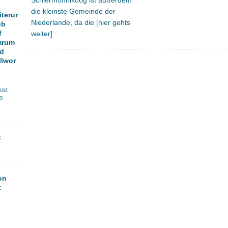
Schiermonnikoog ist außerdem
die kleinste Gemeinde der
iterur
Niederlande, da die
[hier gehts
ub
f
weiter]
mrum
d
llwor
.
ust
0
t
on
: