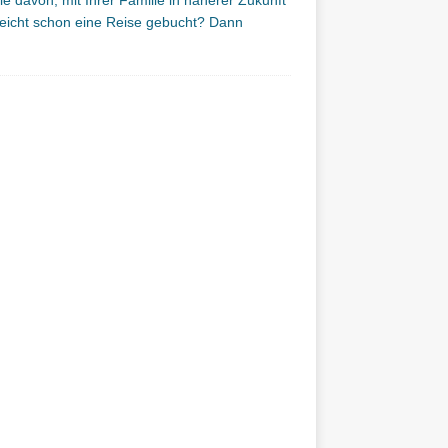
e davon, mit Ihrer Familie in näherer Zukunft
lleicht schon eine Reise gebucht? Dann