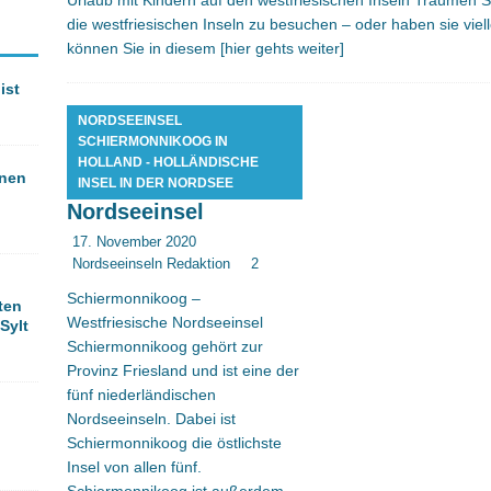
Urlaub mit Kindern auf den westfriesischen Inseln Träumen Si
die westfriesischen Inseln zu besuchen – oder haben sie vie
können Sie in diesem
[hier gehts weiter]
ist
NORDSEEINSEL
SCHIERMONNIKOOG IN
Schiermonnikoog –
HOLLAND - HOLLÄNDISCHE
onen
Westfriesische
INSEL IN DER NORDSEE
Nordseeinsel
17. November 2020
Nordseeinseln Redaktion
2
Schiermonnikoog –
ten
Westfriesische Nordseeinsel
Sylt
Schiermonnikoog gehört zur
Provinz Friesland und ist eine der
fünf niederländischen
Nordseeinseln. Dabei ist
Schiermonnikoog die östlichste
Insel von allen fünf.