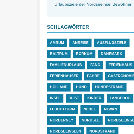
Urlaubsziele der Nordseeinsel Bewohner
SCHLAGWÖRTER
AMRUM
ANREISE
AUSFLUGSZIELE
BALTRUM
BORKUM
DÄNEMARK
FAMILIENURLAUB
FANÖ
FERIENHAUS
FERIENHÄUSER
FÄHRE
GASTRONOMI
HOLLAND
HUND
HUNDESTRAND
INSEL
JUIST
KINDER
LANGEOOG
LEUCHTTURM
NEBEL
NLWKN
NORDERNEY
NORDSEE
NORDSEEINS
NORDSEEINSELN
NORDSTRAND