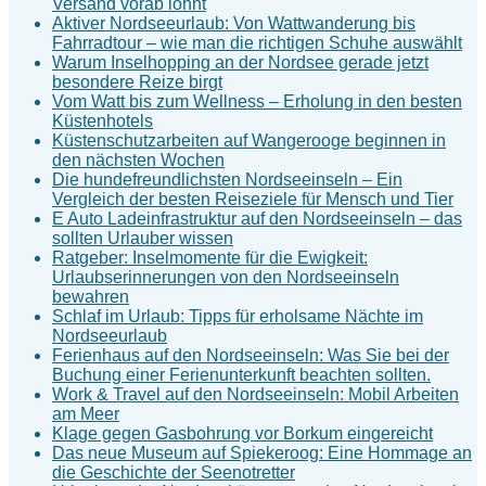
Versand vorab lohnt
Aktiver Nordseeurlaub: Von Wattwanderung bis
Fahrradtour – wie man die richtigen Schuhe auswählt
Warum Inselhopping an der Nordsee gerade jetzt
besondere Reize birgt
Vom Watt bis zum Wellness – Erholung in den besten
Küstenhotels
Küstenschutzarbeiten auf Wangerooge beginnen in
den nächsten Wochen
Die hundefreundlichsten Nordseeinseln – Ein
Vergleich der besten Reiseziele für Mensch und Tier
E Auto Ladeinfrastruktur auf den Nordseeinseln – das
sollten Urlauber wissen
Ratgeber: Inselmomente für die Ewigkeit:
Urlaubserinnerungen von den Nordseeinseln
bewahren
Schlaf im Urlaub: Tipps für erholsame Nächte im
Nordseeurlaub
Ferienhaus auf den Nordseeinseln: Was Sie bei der
Buchung einer Ferienunterkunft beachten sollten.
Work & Travel auf den Nordseeinseln: Mobil Arbeiten
am Meer
Klage gegen Gasbohrung vor Borkum eingereicht
Das neue Museum auf Spiekeroog: Eine Hommage an
die Geschichte der Seenotretter