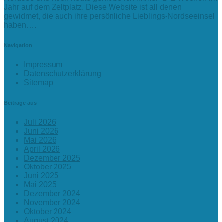
Jahr auf dem Zeltplatz. Diese Website ist all denen
gewidmet, die auch ihre persönliche Lieblings-Nordseeinsel
haben….
Navigation
Impressum
Datenschutzerklärung
Sitemap
Beiträge aus
Juli 2026
Juni 2026
Mai 2026
April 2026
Dezember 2025
Oktober 2025
Juni 2025
Mai 2025
Dezember 2024
November 2024
Oktober 2024
August 2024