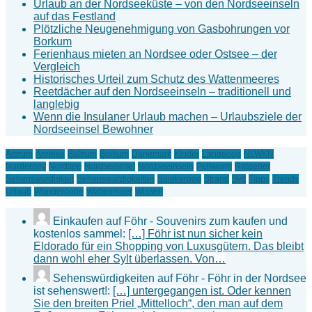
Urlaub an der Nordseeküste – von den Nordseeinseln
auf das Festland
Plötzliche Neugenehmigung von Gasbohrungen vor
Borkum
Ferienhaus mieten an Nordsee oder Ostsee – der
Vergleich
Historisches Urteil zum Schutz des Wattenmeeres
Reetdächer auf den Nordseeinseln – traditionell und
langlebig
Wenn die Insulaner Urlaub machen – Urlaubsziele der
Nordseeinsel Bewohner
Amrum
Anreise
Baltrum
Borkum
Dänemark
KInder
Langeoog
NLWKN
Norderney
Nordsee
Nordseeinsel
Nordseeinseln
Pellworm
Ratgeber
Sehenswürdigkeit
Sehenswürdigkeiten
Spiekeroog
Strand
Sylt
Tipps
Trends
Urlaub
Wangerooge
Wattenmeer
Wissen
Einkaufen auf Föhr - Souvenirs zum kaufen und
kostenlos sammel:
[…] Föhr ist nun sicher kein
Eldorado für ein Shopping von Luxusgütern. Das bleibt
dann wohl eher Sylt überlassen. Von…
Sehenswürdigkeiten auf Föhr - Föhr in der Nordsee
ist sehenswert!:
[…] untergegangen ist. Oder kennen
Sie den breiten Priel „Mittelloch“, den man auf dem