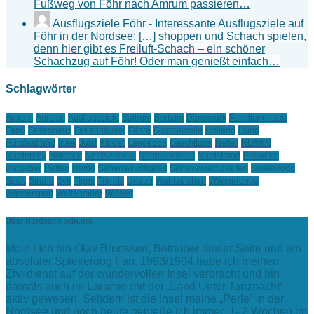
Fußweg von Föhr nach Amrum passieren…
Ausflugsziele Föhr - Interessante Ausflugsziele auf
Föhr in der Nordsee:
[…] shoppen und Schach spielen,
denn hier gibt es Freiluft-Schach – ein schöner
Schachzug auf Föhr! Oder man genießt einfach…
Schlagwörter
Amrum
Anreise
Ausflugsziele
Baltrum
Borkum
Dänemark
Familienurlaub
Fanö
Ferienhaus
Ferienhäuser
Fähre
Gastronomie
Holland
Hund
Hundestrand
Insel
Juist
KInder
Langeoog
Leuchtturm
Nebel
NLWKN
Norderney
Nordsee
Nordseeinsel
Nordseeinseln
Nordstrand
Pellworm
Ratgeber
Reiten
Romö
Sehenswürdigkeit
Sehenswürdigkeiten
Spiekeroog
Sport
Strand
Sylt
Tipps
Trends
Urlaub
Wahrzeichen
Wangerooge
Wassersport
Wattenmeer
Wissen
Über Nordseeinseln.net
Moin ! Ich bin Olav Brunssen, Betreiber dieser Seite und ein
absoluter Spiekeroog Fan. 1993/1994 habe ich meinen
Zivildienst auf der wundervollen Insel verbracht und bin
damals auch im Laramie mit der „Land Unter Tanznacht“
aktiv gewesen. Seitdem ist die Insel meine „Perle“ in der
Nordsee und noch heute genieße ich immer 1- 2 Wochen im