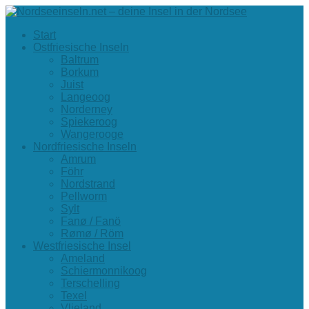
Start
Ostfriesische Inseln
Baltrum
Borkum
Juist
Langeoog
Norderney
Spiekeroog
Wangerooge
Nordfriesische Inseln
Amrum
Föhr
Nordstrand
Pellworm
Sylt
Fanø / Fanö
Rømø / Röm
Westfriesische Insel
Ameland
Schiermonnikoog
Terschelling
Texel
Vlieland