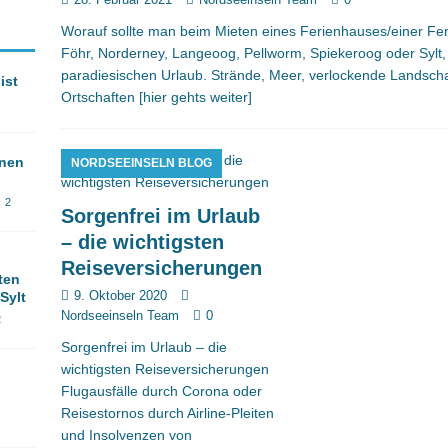
Worauf sollte man beim Mieten eines Ferienhauses/einer 
Föhr, Norderney, Langeoog, Pellworm, Spiekeroog oder Sylt
paradiesischen Urlaub. Strände, Meer, verlockende Landscha
ist
Ortschaften
[hier gehts weiter]
onen
NORDSEEINSELN BLOG
2
Sorgenfrei im Urlaub
– die wichtigsten
Reiseversicherungen
ten
9. Oktober 2020
Sylt
Nordseeinseln Team
0
2
Sorgenfrei im Urlaub – die
wichtigsten Reiseversicherungen
Flugausfälle durch Corona oder
Reisestornos durch Airline-Pleiten
und Insolvenzen von