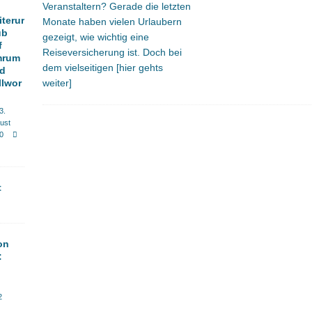
Veranstaltern? Gerade die letzten
iterur
Monate haben vielen Urlaubern
ub
gezeigt, wie wichtig eine
f
Reiseversicherung ist. Doch bei
mrum
dem vielseitigen
[hier gehts
d
llwor
weiter]
3.
ust
0
t
on
:
2