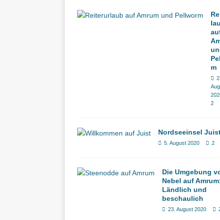
Re
la
au
A
un
Pe
m
2
Aug
202
2
Nordseeinsel Juis
5. August 2020
2
Die Umgebung v
Nebel auf Amrum
Ländlich und
beschaulich
23. August 2020