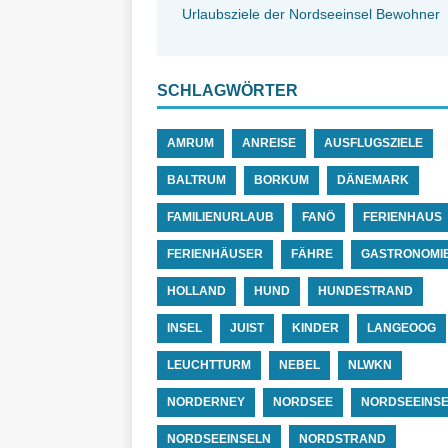
Urlaubsziele der Nordseeinsel Bewohner
SCHLAGWÖRTER
AMRUM
ANREISE
AUSFLUGSZIELE
BALTRUM
BORKUM
DÄNEMARK
FAMILIENURLAUB
FANÖ
FERIENHAUS
FERIENHÄUSER
FÄHRE
GASTRONOMI
HOLLAND
HUND
HUNDESTRAND
INSEL
JUIST
KINDER
LANGEOOG
LEUCHTTURM
NEBEL
NLWKN
NORDERNEY
NORDSEE
NORDSEEINS
NORDSEEINSELN
NORDSTRAND