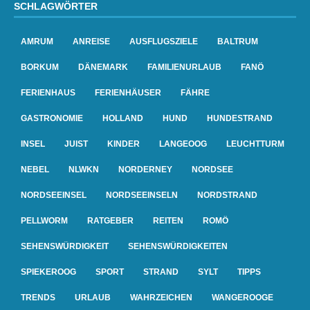
SCHLAGWÖRTER
AMRUM
ANREISE
AUSFLUGSZIELE
BALTRUM
BORKUM
DÄNEMARK
FAMILIENURLAUB
FANÖ
FERIENHAUS
FERIENHÄUSER
FÄHRE
GASTRONOMIE
HOLLAND
HUND
HUNDESTRAND
INSEL
JUIST
KINDER
LANGEOOG
LEUCHTTURM
NEBEL
NLWKN
NORDERNEY
NORDSEE
NORDSEEINSEL
NORDSEEINSELN
NORDSTRAND
PELLWORM
RATGEBER
REITEN
ROMÖ
SEHENSWÜRDIGKEIT
SEHENSWÜRDIGKEITEN
SPIEKEROOG
SPORT
STRAND
SYLT
TIPPS
TRENDS
URLAUB
WAHRZEICHEN
WANGEROOGE