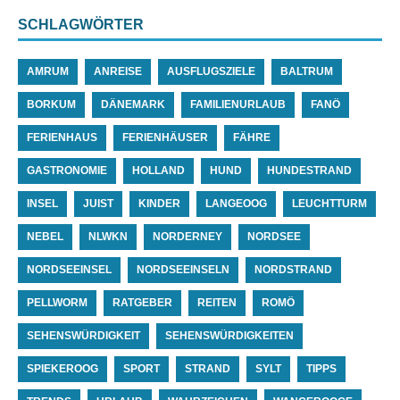
SCHLAGWÖRTER
AMRUM
ANREISE
AUSFLUGSZIELE
BALTRUM
BORKUM
DÄNEMARK
FAMILIENURLAUB
FANÖ
FERIENHAUS
FERIENHÄUSER
FÄHRE
GASTRONOMIE
HOLLAND
HUND
HUNDESTRAND
INSEL
JUIST
KINDER
LANGEOOG
LEUCHTTURM
NEBEL
NLWKN
NORDERNEY
NORDSEE
NORDSEEINSEL
NORDSEEINSELN
NORDSTRAND
PELLWORM
RATGEBER
REITEN
ROMÖ
SEHENSWÜRDIGKEIT
SEHENSWÜRDIGKEITEN
SPIEKEROOG
SPORT
STRAND
SYLT
TIPPS