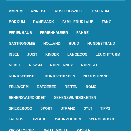
AMRUM
ANREISE
AUSFLUGSZIELE
BALTRUM
BORKUM
DÄNEMARK
FAMILIENURLAUB
FANÖ
FERIENHAUS
FERIENHÄUSER
FÄHRE
GASTRONOMIE
HOLLAND
HUND
HUNDESTRAND
INSEL
JUIST
KINDER
LANGEOOG
LEUCHTTURM
NEBEL
NLWKN
NORDERNEY
NORDSEE
NORDSEEINSEL
NORDSEEINSELN
NORDSTRAND
PELLWORM
RATGEBER
REITEN
ROMÖ
SEHENSWÜRDIGKEIT
SEHENSWÜRDIGKEITEN
SPIEKEROOG
SPORT
STRAND
SYLT
TIPPS
TRENDS
URLAUB
WAHRZEICHEN
WANGEROOGE
WASSERSPORT
WATTENMEER
WISSEN