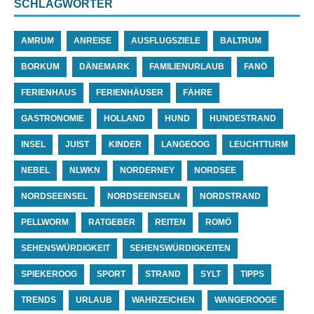
SCHLAGWÖRTER
AMRUM
ANREISE
AUSFLUGSZIELE
BALTRUM
BORKUM
DÄNEMARK
FAMILIENURLAUB
FANÖ
FERIENHAUS
FERIENHÄUSER
FÄHRE
GASTRONOMIE
HOLLAND
HUND
HUNDESTRAND
INSEL
JUIST
KINDER
LANGEOOG
LEUCHTTURM
NEBEL
NLWKN
NORDERNEY
NORDSEE
NORDSEEINSEL
NORDSEEINSELN
NORDSTRAND
PELLWORM
RATGEBER
REITEN
ROMÖ
SEHENSWÜRDIGKEIT
SEHENSWÜRDIGKEITEN
SPIEKEROOG
SPORT
STRAND
SYLT
TIPPS
TRENDS
URLAUB
WAHRZEICHEN
WANGEROOGE