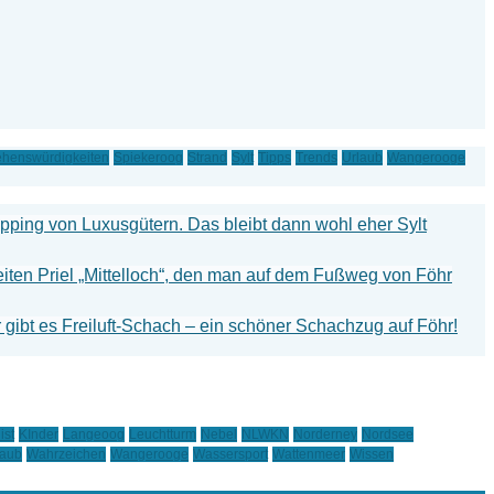
henswürdigkeiten
Spiekeroog
Strand
Sylt
Tipps
Trends
Urlaub
Wangerooge
hopping von Luxusgütern. Das bleibt dann wohl eher Sylt
iten Priel „Mittelloch“, den man auf dem Fußweg von Föhr
gibt es Freiluft-Schach – ein schöner Schachzug auf Föhr!
ist
KInder
Langeoog
Leuchtturm
Nebel
NLWKN
Norderney
Nordsee
laub
Wahrzeichen
Wangerooge
Wassersport
Wattenmeer
Wissen