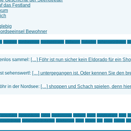
f das Festland
rkum
ich
glebig
Nordseeinsel Bewohner
ey
Nordsee
Nordseeinsel
Nordseeinseln
Pellworm
Ratgeber
Sehenswürdigkeit
Se
tenlos sammel:
[…] Föhr ist nun sicher kein Eldorado für ein S
ist sehenswert!:
[…] untergegangen ist. Oder kennen Sie den bre
Föhr in der Nordsee:
[…] shoppen und Schach spielen, denn hier 
Ferienhaus
Ferienhäuser
Fähre
Gastronomie
Holland
Hund
Hundestrand
Insel
Ju
nswürdigkeit
Sehenswürdigkeiten
Spiekeroog
Sport
Strand
Sylt
Tipps
Trends
Ur