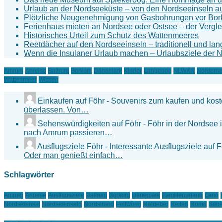
Urlaub an der Nordseeküste – von den Nordseeinseln au
Plötzliche Neugenehmigung von Gasbohrungen vor Bo
Ferienhaus mieten an Nordsee oder Ostsee – der Vergle
Historisches Urteil zum Schutz des Wattenmeeres
Reetdächer auf den Nordseeinseln – traditionell und lan
Wenn die Insulaner Urlaub machen – Urlaubsziele der 
Amrum
Anreise
Baltrum
Borkum
Dänemark
KInder
Langeoog
NLWKN
Nordern
Wattenmeer
Wissen
Einkaufen auf Föhr - Souvenirs zum kaufen und kos
überlassen. Von…
Sehenswürdigkeiten auf Föhr - Föhr in der Nordsee 
nach Amrum passieren…
Ausflugsziele Föhr - Interessante Ausflugsziele auf 
Oder man genießt einfach…
Schlagwörter
Amrum
Anreise
Ausflugsziele
Baltrum
Borkum
Dänemark
Familienurlaub
Fanö
Nordseeinsel
Nordseeinseln
Nordstrand
Pellworm
Ratgeber
Reiten
Romö
Sehe