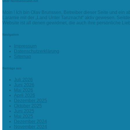
Über Nordseeinseln.net
Moin ! Ich bin Olav Brunssen, Betreiber dieser Seite und ein 
Laramie mit der „Land Unter Tanznacht“ aktiv gewesen. Seitde
Website ist all denen gewidmet, die auch ihre persönliche L
Navigation
Impressum
Datenschutzerklärung
Sitemap
Beiträge aus
Juli 2026
Juni 2026
Mai 2026
April 2026
Dezember 2025
Oktober 2025
Juni 2025
Mai 2025
Dezember 2024
November 2024