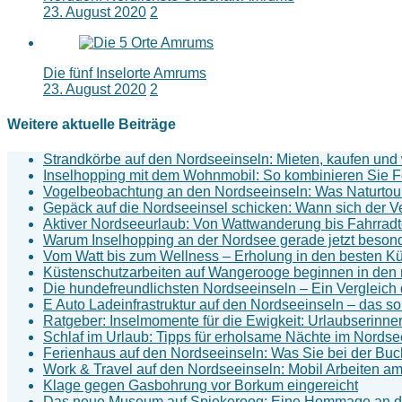
23. August 2020
2
Die fünf Inselorte Amrums
23. August 2020
2
Weitere aktuelle Beiträge
Strandkörbe auf den Nordseeinseln: Mieten, kaufen un
Inselhopping mit dem Wohnmobil: So kombinieren Sie Fe
Vogelbeobachtung an den Nordseeinseln: Was Naturtouri
Gepäck auf die Nordseeinsel schicken: Wann sich der V
Aktiver Nordseeurlaub: Von Wattwanderung bis Fahrradt
Warum Inselhopping an der Nordsee gerade jetzt besond
Vom Watt bis zum Wellness – Erholung in den besten Kü
Küstenschutzarbeiten auf Wangerooge beginnen in de
Die hundefreundlichsten Nordseeinseln – Ein Vergleich 
E Auto Ladeinfrastruktur auf den Nordseeinseln – das so
Ratgeber: Inselmomente für die Ewigkeit: Urlaubserin
Schlaf im Urlaub: Tipps für erholsame Nächte im Nords
Ferienhaus auf den Nordseeinseln: Was Sie bei der Buch
Work & Travel auf den Nordseeinseln: Mobil Arbeiten a
Klage gegen Gasbohrung vor Borkum eingereicht
Das neue Museum auf Spiekeroog: Eine Hommage an die