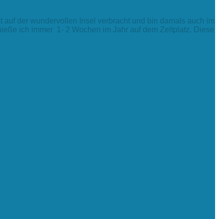
t auf der wundervollen Insel verbracht und bin damals auch im
enieße ich immer 1- 2 Wochen im Jahr auf dem Zeltplatz. Diese