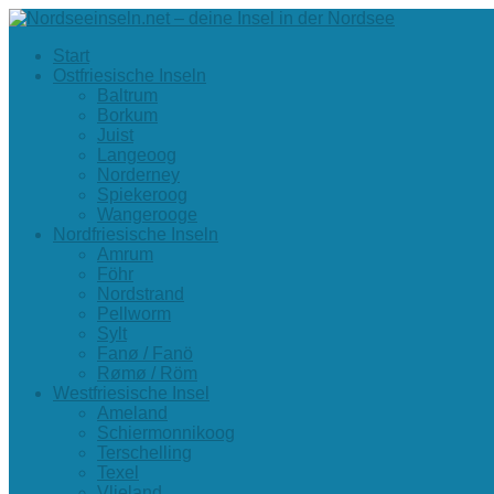
Start
Ostfriesische Inseln
Baltrum
Borkum
Juist
Langeoog
Norderney
Spiekeroog
Wangerooge
Nordfriesische Inseln
Amrum
Föhr
Nordstrand
Pellworm
Sylt
Fanø / Fanö
Rømø / Röm
Westfriesische Insel
Ameland
Schiermonnikoog
Terschelling
Texel
Vlieland