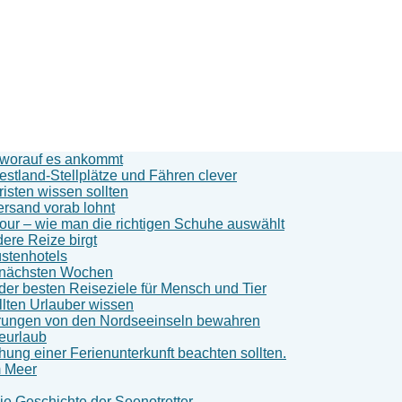
d worauf es ankommt
stland-Stellplätze und Fähren clever
sten wissen sollten
ersand vorab lohnt
our – wie man die richtigen Schuhe auswählt
ere Reize birgt
stenhotels
n nächsten Wochen
der besten Reiseziele für Mensch und Tier
llten Urlauber wissen
nerungen von den Nordseeinseln bewahren
eeurlaub
ung einer Ferienunterkunft beachten sollten.
m Meer
 Geschichte der Seenotretter