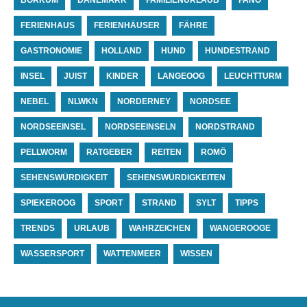
FERIENHAUS
FERIENHÄUSER
FÄHRE
GASTRONOMIE
HOLLAND
HUND
HUNDESTRAND
INSEL
JUIST
KINDER
LANGEOOG
LEUCHTTURM
NEBEL
NLWKN
NORDERNEY
NORDSEE
NORDSEEINSEL
NORDSEEINSELN
NORDSTRAND
PELLWORM
RATGEBER
REITEN
ROMÖ
SEHENSWÜRDIGKEIT
SEHENSWÜRDIGKEITEN
SPIEKEROOG
SPORT
STRAND
SYLT
TIPPS
TRENDS
URLAUB
WAHRZEICHEN
WANGEROOGE
WASSERSPORT
WATTENMEER
WISSEN