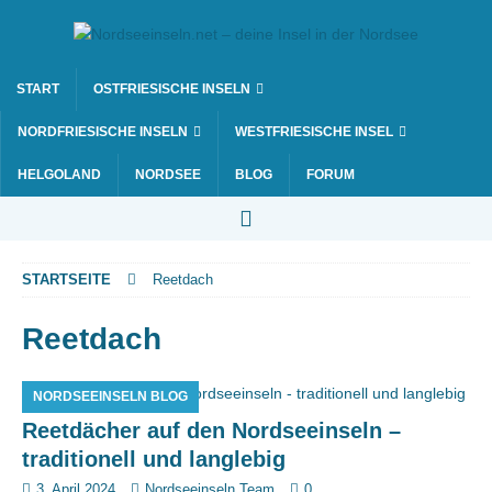
START
OSTFRIESISCHE INSELN
NORDFRIESISCHE INSELN
WESTFRIESISCHE INSEL
HELGOLAND
NORDSEE
BLOG
FORUM
STARTSEITE
Reetdach
Reetdach
NORDSEEINSELN BLOG
Reetdächer auf den Nordseeinseln –
traditionell und langlebig
3. April 2024
Nordseeinseln Team
0