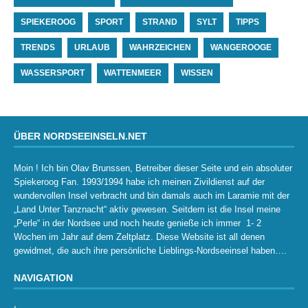
SPIEKEROOG
SPORT
STRAND
SYLT
TIPPS
TRENDS
URLAUB
WAHRZEICHEN
WANGEROOGE
WASSERSPORT
WATTENMEER
WISSEN
ÜBER NORDSEEINSELN.NET
Moin ! Ich bin Olav Brunssen, Betreiber dieser Seite und ein absoluter
Spiekeroog Fan. 1993/1994 habe ich meinen Zivildienst auf der
wundervollen Insel verbracht und bin damals auch im Laramie mit der
„Land Unter Tanznacht“ aktiv gewesen. Seitdem ist die Insel meine
„Perle“ in der Nordsee und noch heute genieße ich immer 1- 2
Wochen im Jahr auf dem Zeltplatz. Diese Website ist all denen
gewidmet, die auch ihre persönliche Lieblings-Nordseeinsel haben….
NAVIGATION