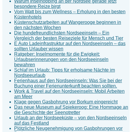
Warum Inselhopping an der Nordsee gerade jetzt
besondere Reize birgt
Vom Watt bis zum Wellness – Erholung in den besten
Küstenhotels
Küstenschutzarbeiten auf Wangerooge beginnen in
den nächsten Wochen
Die hundefreundlichsten Nordseeinseln – Ein
Vergleich der besten Reiseziele für Mensch und Tier
E Auto Ladeinfrastruktur auf den Nordseeinseln – das
sollten Urlauber wissen
Ratgeber: Inselmomente für die Ewigkeit:
Urlaubserinnerungen von den Nordseeinseln
bewahren
Schlaf im Urlaub: Tipps für erholsame Nächte im
Nordseeurlaub
Ferienhaus auf den Nordseeinseln: Was Sie bei der
Buchung einer Ferienunterkunft beachten sollten.
Work & Travel auf den Nordseeinseln: Mobil Arbeiten
am Meer
Klage gegen Gasbohrung vor Borkum eingereicht
Das neue Museum auf Spiekeroog: Eine Hommage an
die Geschichte der Seenotretter
Urlaub an der Nordseeküste – von den Nordseeinseln
auf das Festland
Plötzliche Neugenehmigung von Gasbohrungen vor