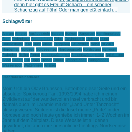
denn hier gibt es Freiluft-Schach – ein schöner
Schachzug auf Föhr! Oder man genießt einfach…
Schlagwörter
Amrum
Anreise
Ausflugsziele
Baltrum
Borkum
Dänemark
Familienurlaub
Fanö
Ferienhaus
Ferienhäuser
Fähre
Gastronomie
Holland
Hund
Hundestrand
Insel
Juist
KInder
Langeoog
Leuchtturm
Nebel
NLWKN
Norderney
Nordsee
Nordseeinsel
Nordseeinseln
Nordstrand
Pellworm
Ratgeber
Reiten
Romö
Sehenswürdigkeit
Sehenswürdigkeiten
Spiekeroog
Sport
Strand
Sylt
Tipps
Trends
Urlaub
Wahrzeichen
Wangerooge
Wassersport
Wattenmeer
Wissen
Über Nordseeinseln.net
Moin ! Ich bin Olav Brunssen, Betreiber dieser Seite und ein
absoluter Spiekeroog Fan. 1993/1994 habe ich meinen
Zivildienst auf der wundervollen Insel verbracht und bin
damals auch im Laramie mit der „Land Unter Tanznacht“
aktiv gewesen. Seitdem ist die Insel meine „Perle“ in der
Nordsee und noch heute genieße ich immer 1- 2 Wochen im
Jahr auf dem Zeltplatz. Diese Website ist all denen
gewidmet, die auch ihre persönliche Lieblings-Nordseeinsel
haben….