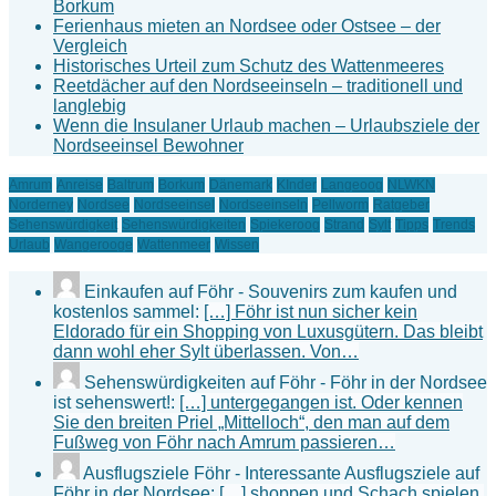
Borkum
Ferienhaus mieten an Nordsee oder Ostsee – der
Vergleich
Historisches Urteil zum Schutz des Wattenmeeres
Reetdächer auf den Nordseeinseln – traditionell und
langlebig
Wenn die Insulaner Urlaub machen – Urlaubsziele der
Nordseeinsel Bewohner
Amrum
Anreise
Baltrum
Borkum
Dänemark
KInder
Langeoog
NLWKN
Norderney
Nordsee
Nordseeinsel
Nordseeinseln
Pellworm
Ratgeber
Sehenswürdigkeit
Sehenswürdigkeiten
Spiekeroog
Strand
Sylt
Tipps
Trends
Urlaub
Wangerooge
Wattenmeer
Wissen
Einkaufen auf Föhr - Souvenirs zum kaufen und
kostenlos sammel:
[…] Föhr ist nun sicher kein
Eldorado für ein Shopping von Luxusgütern. Das bleibt
dann wohl eher Sylt überlassen. Von…
Sehenswürdigkeiten auf Föhr - Föhr in der Nordsee
ist sehenswert!:
[…] untergegangen ist. Oder kennen
Sie den breiten Priel „Mittelloch“, den man auf dem
Fußweg von Föhr nach Amrum passieren…
Ausflugsziele Föhr - Interessante Ausflugsziele auf
Föhr in der Nordsee:
[…] shoppen und Schach spielen,