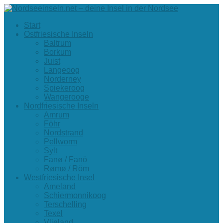
Start
Ostfriesische Inseln
Baltrum
Borkum
Juist
Langeoog
Norderney
Spiekeroog
Wangerooge
Nordfriesische Inseln
Amrum
Föhr
Nordstrand
Pellworm
Sylt
Fanø / Fanö
Rømø / Röm
Westfriesische Insel
Ameland
Schiermonnikoog
Terschelling
Texel
Vlieland