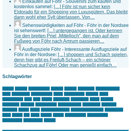
Einkaufen auf Föhr - Souvenirs zum kaufen und
kostenlos sammel:
[…] Föhr ist nun sicher kein
Eldorado für ein Shopping von Luxusgütern. Das bleibt
dann wohl eher Sylt überlassen. Von…
Sehenswürdigkeiten auf Föhr - Föhr in der Nordsee
ist sehenswert!:
[…] untergegangen ist. Oder kennen
Sie den breiten Priel „Mittelloch“, den man auf dem
Fußweg von Föhr nach Amrum passieren…
Ausflugsziele Föhr - Interessante Ausflugsziele auf
Föhr in der Nordsee:
[…] shoppen und Schach spielen,
denn hier gibt es Freiluft-Schach – ein schöner
Schachzug auf Föhr! Oder man genießt einfach…
Schlagwörter
Amrum
Anreise
Ausflugsziele
Baltrum
Borkum
Dänemark
Familienurlaub
Fanö
Ferienhaus
Ferienhäuser
Fähre
Gastronomie
Holland
Hund
Hundestrand
Insel
Juist
KInder
Langeoog
Leuchtturm
Nebel
NLWKN
Norderney
Nordsee
Nordseeinsel
Nordseeinseln
Nordstrand
Pellworm
Ratgeber
Reiten
Romö
Sehenswürdigkeit
Sehenswürdigkeiten
Spiekeroog
Sport
Strand
Sylt
Tipps
Trends
Urlaub
Wahrzeichen
Wangerooge
Wassersport
Wattenmeer
Wissen