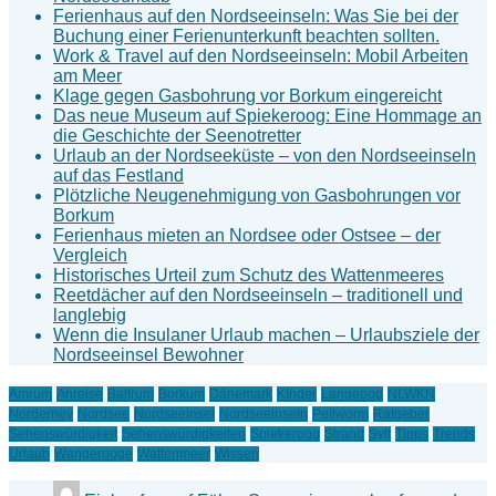
Ferienhaus auf den Nordseeinseln: Was Sie bei der
Buchung einer Ferienunterkunft beachten sollten.
Work & Travel auf den Nordseeinseln: Mobil Arbeiten
am Meer
Klage gegen Gasbohrung vor Borkum eingereicht
Das neue Museum auf Spiekeroog: Eine Hommage an
die Geschichte der Seenotretter
Urlaub an der Nordseeküste – von den Nordseeinseln
auf das Festland
Plötzliche Neugenehmigung von Gasbohrungen vor
Borkum
Ferienhaus mieten an Nordsee oder Ostsee – der
Vergleich
Historisches Urteil zum Schutz des Wattenmeeres
Reetdächer auf den Nordseeinseln – traditionell und
langlebig
Wenn die Insulaner Urlaub machen – Urlaubsziele der
Nordseeinsel Bewohner
Amrum
Anreise
Baltrum
Borkum
Dänemark
KInder
Langeoog
NLWKN
Norderney
Nordsee
Nordseeinsel
Nordseeinseln
Pellworm
Ratgeber
Sehenswürdigkeit
Sehenswürdigkeiten
Spiekeroog
Strand
Sylt
Tipps
Trends
Urlaub
Wangerooge
Wattenmeer
Wissen