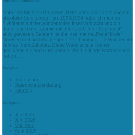
Über Nordseeinseln.net
Moin ! Ich bin Olav Brunssen, Betreiber dieser Seite und ein
absoluter Spiekeroog Fan. 1993/1994 habe ich meinen
Zivildienst auf der wundervollen Insel verbracht und bin
damals auch im Laramie mit der „Land Unter Tanznacht“
aktiv gewesen. Seitdem ist die Insel meine „Perle“ in der
Nordsee und noch heute genieße ich immer 1- 2 Wochen im
Jahr auf dem Zeltplatz. Diese Website ist all denen
gewidmet, die auch ihre persönliche Lieblings-Nordseeinsel
haben….
Navigation
Impressum
Datenschutzerklärung
Sitemap
Beiträge aus
Juli 2026
Juni 2026
Mai 2026
April 2026