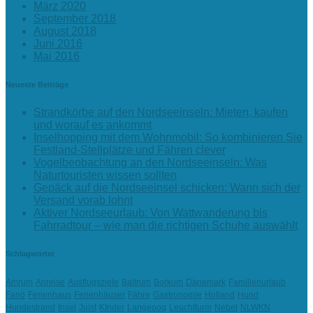
März 2020
September 2018
August 2018
Juni 2016
Mai 2016
Neueste Beiträge
Strandkörbe auf den Nordseeinseln: Mieten, kaufen
und worauf es ankommt
Inselhopping mit dem Wohnmobil: So kombinieren Sie
Festland-Stellplätze und Fähren clever
Vogelbeobachtung an den Nordseeinseln: Was
Naturtouristen wissen sollten
Gepäck auf die Nordseeinsel schicken: Wann sich der
Versand vorab lohnt
Aktiver Nordseeurlaub: Von Wattwanderung bis
Fahrradtour – wie man die richtigen Schuhe auswählt
Schlagwörter
Amrum
Anreise
Ausflugsziele
Baltrum
Borkum
Dänemark
Familienurlaub
Fanö
Ferienhaus
Ferienhäuser
Fähre
Gastronomie
Holland
Hund
Hundestrand
Insel
Juist
KInder
Langeoog
Leuchtturm
Nebel
NLWKN