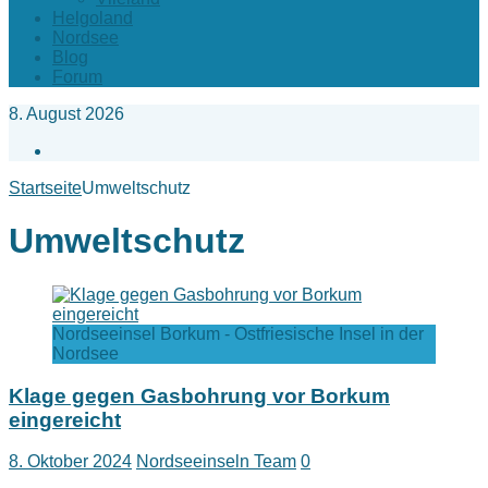
Helgoland
Nordsee
Blog
Forum
8. August 2026
Facebook
Startseite
Umweltschutz
Umweltschutz
Nordseeinsel Borkum - Ostfriesische Insel in der
Nordsee
Klage gegen Gasbohrung vor Borkum
eingereicht
8. Oktober 2024
Nordseeinseln Team
0