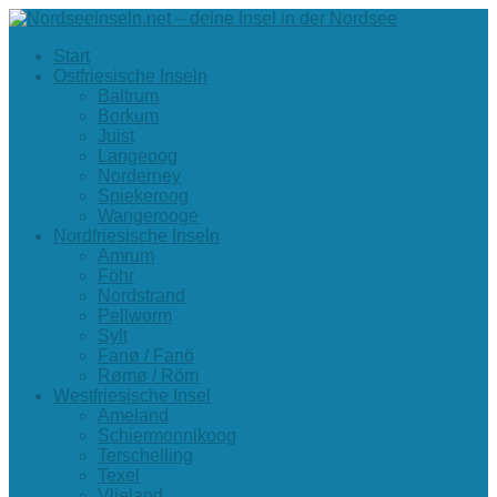
Start
Ostfriesische Inseln
Baltrum
Borkum
Juist
Langeoog
Norderney
Spiekeroog
Wangerooge
Nordfriesische Inseln
Amrum
Föhr
Nordstrand
Pellworm
Sylt
Fanø / Fanö
Rømø / Röm
Westfriesische Insel
Ameland
Schiermonnikoog
Terschelling
Texel
Vlieland