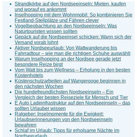
Strandkörbe auf den Nordseeinseln: Mieten, kaufen
und worauf es ankommt
Inselhopping mit dem Wohnmobil: So kombinieren Sie
Festland-Stellplätze und Fähren clever
Vogelbeobachtung an den Nordseeinseln: Was
Naturtouristen wissen sollten
Gepäck auf die Nordseeinsel schicken: Wann sich der
Versand vorab lohnt
Aktiver Nordseeurlaub: Von Wattwanderung bis
Fahrradtour – wie man die richtigen Schuhe auswählt
Warum Inselhopping an der Nordsee gerade jetzt
besondere Reize birgt
Vom Watt bis zum Wellness – Erholung in den besten
Küstenhotels
Küstenschutzarbeiten auf Wangerooge beginnen in
den nächsten Wochen
Die hundefreundlichsten Nordseeinseln – Ein
Vergleich der besten Reiseziele für Mensch und Tier
E Auto Ladeinfrastruktur auf den Nordseeinseln – das
sollten Urlauber wissen
Ratgeber: Inselmomente für die Ewigkeit:
Urlaubserinnerungen von den Nordseeinseln
bewahren
Schlaf im Urlaub: Tipps für erholsame Nächte im
Nordseeurlaub