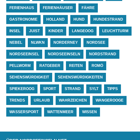
FERIENHAUS
FERIENHÄUSER
FÄHRE
GASTRONOMIE
HOLLAND
HUND
HUNDESTRAND
INSEL
JUIST
KINDER
LANGEOOG
LEUCHTTURM
NEBEL
NLWKN
NORDERNEY
NORDSEE
NORDSEEINSEL
NORDSEEINSELN
NORDSTRAND
PELLWORM
RATGEBER
REITEN
ROMÖ
SEHENSWÜRDIGKEIT
SEHENSWÜRDIGKEITEN
SPIEKEROOG
SPORT
STRAND
SYLT
TIPPS
TRENDS
URLAUB
WAHRZEICHEN
WANGEROOGE
WASSERSPORT
WATTENMEER
WISSEN