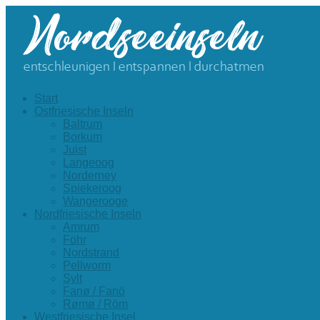
Start
Ostfriesische Inseln
Baltrum
Borkum
Juist
Langeoog
Norderney
Spiekeroog
Wangerooge
Nordfriesische Inseln
Amrum
Föhr
Nordstrand
Pellworm
Sylt
Fanø / Fanö
Rømø / Röm
Westfriesische Insel