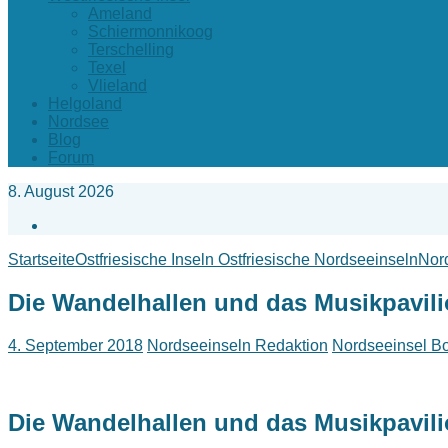
Ameland
Schiermonnikoog
Terschelling
Texel
Vlieland
Helgoland
Nordsee
Blog
Forum
8. August 2026
Facebook
Startseite
Ostfriesische Inseln Ostfriesische Nordseeinseln
Nord
Die Wandelhallen und das Musikpavil
4. September 2018
Nordseeinseln Redaktion
Nordseeinsel Bor
Die Wandelhallen und das Musikpavil