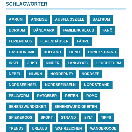
SCHLAGWÖRTER
AMRUM
ANREISE
AUSFLUGSZIELE
BALTRUM
BORKUM
DÄNEMARK
FAMILIENURLAUB
FANÖ
FERIENHAUS
FERIENHÄUSER
FÄHRE
GASTRONOMIE
HOLLAND
HUND
HUNDESTRAND
INSEL
JUIST
KINDER
LANGEOOG
LEUCHTTURM
NEBEL
NLWKN
NORDERNEY
NORDSEE
NORDSEEINSEL
NORDSEEINSELN
NORDSTRAND
PELLWORM
RATGEBER
REITEN
ROMÖ
SEHENSWÜRDIGKEIT
SEHENSWÜRDIGKEITEN
SPIEKEROOG
SPORT
STRAND
SYLT
TIPPS
TRENDS
URLAUB
WAHRZEICHEN
WANGEROOGE