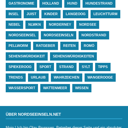
GASTRONOMIE
HOLLAND
HUND
HUNDESTRAND
INSEL
JUIST
KINDER
LANGEOOG
LEUCHTTURM
NEBEL
NLWKN
NORDERNEY
NORDSEE
NORDSEEINSEL
NORDSEEINSELN
NORDSTRAND
PELLWORM
RATGEBER
REITEN
ROMÖ
SEHENSWÜRDIGKEIT
SEHENSWÜRDIGKEITEN
SPIEKEROOG
SPORT
STRAND
SYLT
TIPPS
TRENDS
URLAUB
WAHRZEICHEN
WANGEROOGE
WASSERSPORT
WATTENMEER
WISSEN
ÜBER NORDSEEINSELN.NET
Moin ! Ich bin Olav Brunssen, Betreiber dieser Seite und ein absoluter