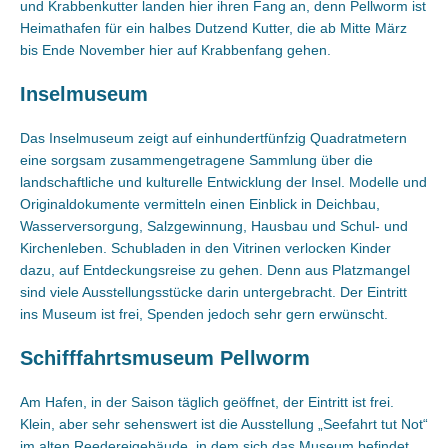
und Krabbenkutter landen hier ihren Fang an, denn Pellworm ist
Heimathafen für ein halbes Dutzend Kutter, die ab Mitte März
bis Ende November hier auf Krabbenfang gehen.
Inselmuseum
Das Inselmuseum zeigt auf einhundertfünfzig Quadratmetern
eine sorgsam zusammengetragene Sammlung über die
landschaftliche und kulturelle Entwicklung der Insel. Modelle und
Originaldokumente vermitteln einen Einblick in Deichbau,
Wasserversorgung, Salzgewinnung, Hausbau und Schul- und
Kirchenleben. Schubladen in den Vitrinen verlocken Kinder
dazu, auf Entdeckungsreise zu gehen. Denn aus Platzmangel
sind viele Ausstellungsstücke darin untergebracht. Der Eintritt
ins Museum ist frei, Spenden jedoch sehr gern erwünscht.
Schifffahrtsmuseum Pellworm
Am Hafen, in der Saison täglich geöffnet, der Eintritt ist frei.
Klein, aber sehr sehenswert ist die Ausstellung „Seefahrt tut Not“
im alten Reedereigebäude, in dem sich das Museum befindet.